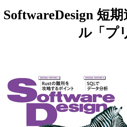
SoftwareDesig
ル「プ