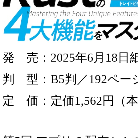
発 売：2025年6月18
判 型：B5判／192ペー
定 価：定価1,562円（本