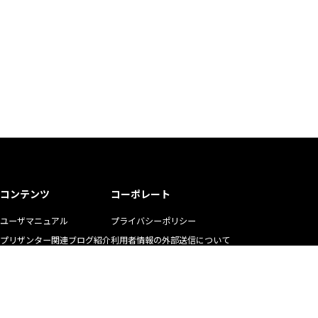
コンテンツ
コーポレート
ユーザマニュアル
プライバシーポリシー
プリザンター関連ブログ紹介
利用者情報の外部送信について
ユーザの生の声
商標使用ガイドライン
お悩み解決動画
マニュアル二次利用ガイドライン
YouTubeチャンネル
リクルート