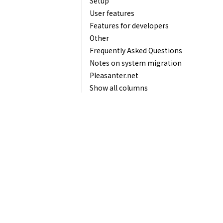
Setup
User features
Features for developers
Other
Frequently Asked Questions
Notes on system migration
Pleasanter.net
Show all columns