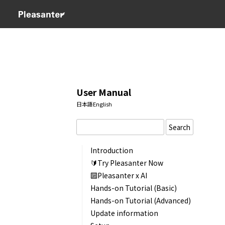
User Manual
日本語
English
Search
Introduction
🔰Try Pleasanter Now
🔟Pleasanter x AI
Hands-on Tutorial (Basic)
Hands-on Tutorial (Advanced)
Update information