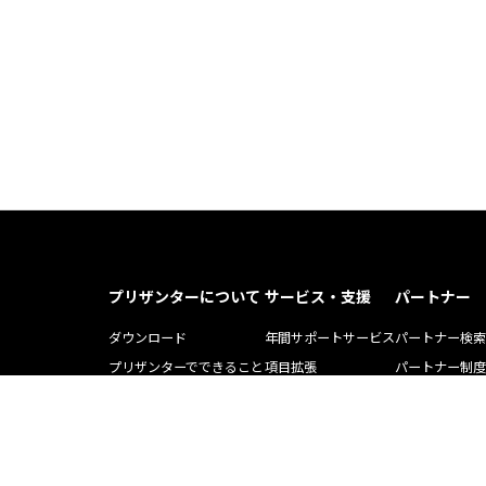
プリザンターについて
サービス・支援
パートナー
ダウンロード
年間サポートサービス
パートナー検索
プリザンターでできること
項目拡張
パートナー制度
プリザンター導入事例記事
運用・開発支援ツール
ソリューション
Pleasnater.net(SaaS)
トレーニング
よくある質問