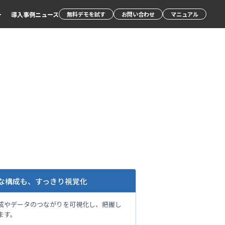
ー
導入事例
ニュース
無料デモを試す
お問い合わせ
マニュアル
な構成も、すっきり視覚化
成やデータのつながりを可視化し、把握し
ます。