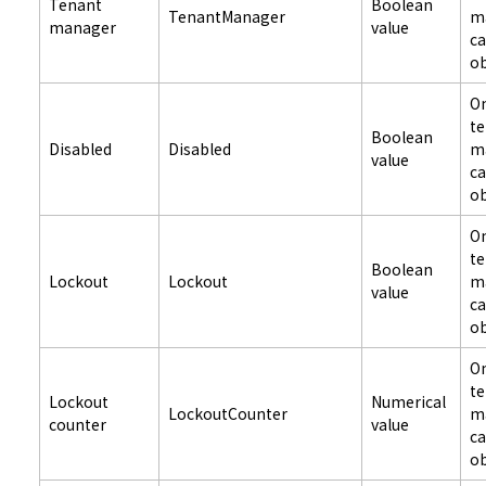
Tenant
Boolean
TenantManager
m
manager
value
c
ob
On
t
Boolean
Disabled
Disabled
m
value
c
ob
On
t
Boolean
Lockout
Lockout
m
value
c
ob
On
t
Lockout
Numerical
LockoutCounter
m
counter
value
c
ob