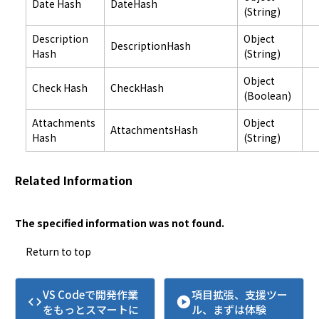
Date Hash
DateHash
(String)
Description
Object
DescriptionHash
Hash
(String)
Object
Check Hash
CheckHash
(Boolean)
Attachments
Object
AttachmentsHash
Hash
(String)
Related Information
The specified information was not found.
Return to top
VS Codeで開発作業
項目拡張、支援ツー
code
play_circle
をもっとスマートに
ル、まずは体験