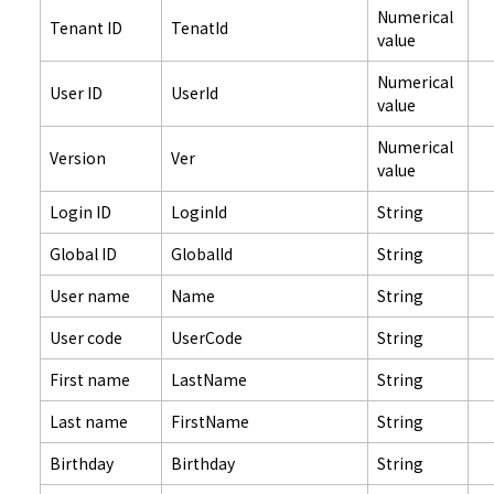
Numerical
Tenant ID
TenatId
value
Numerical
User ID
UserId
value
Numerical
Version
Ver
value
Login ID
LoginId
String
Global ID
GlobalId
String
User name
Name
String
User code
UserCode
String
First name
LastName
String
Last name
FirstName
String
Birthday
Birthday
String