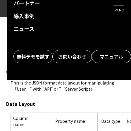
パートナー
活用シーン
Enterprise Edition
プリザンタービジネスを検討中の方
MENU
導入事例
プリザンターのはじめ方
技術支援サービス
支援してくれるパートナーを探す
10.01.2024
MANUAL
ニュース
Developer Function: JSON Data Layout:
よくある質問
トレーニングサービス
ソリューションを探す
User
お悩み解決動画
無料デモを試す
お問い合わせ
マニュアル
Overview
This is the JSON format data layout for manipulating 
"「User」" with "
API
" or "「Server Script」".
Data Layout
Column
Property name
Data type
N
name