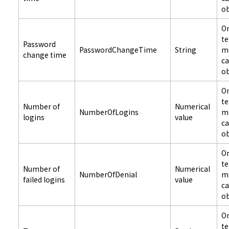
ob
On
t
Password
PasswordChangeTime
String
m
change time
c
ob
On
t
Number of
Numerical
NumberOfLogins
m
logins
value
c
ob
On
t
Number of
Numerical
NumberOfDenial
m
failed logins
value
c
ob
On
t