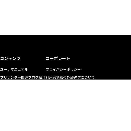
コンテンツ
コーポレート
ユーザマニュアル
プライバシーポリシー
プリザンター関連ブログ紹介
利用者情報の外部送信について
ユーザの生の声
商標使用ガイドライン
お悩み解決動画
マニュアル二次利用ガイドライン
YouTubeチャンネル
リクルート
株式会社インプリム