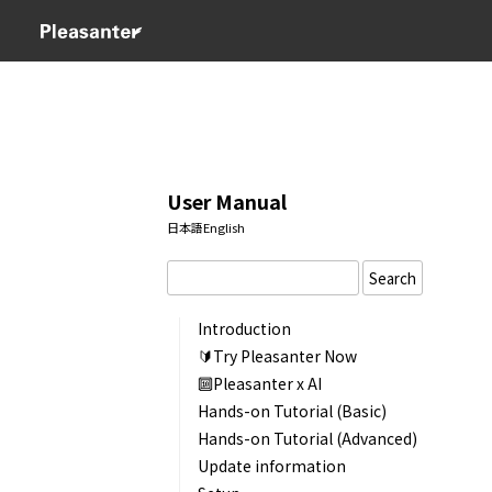
User Manual
日本語
English
Search
Introduction
🔰Try Pleasanter Now
🔟Pleasanter x AI
Hands-on Tutorial (Basic)
Hands-on Tutorial (Advanced)
Update information