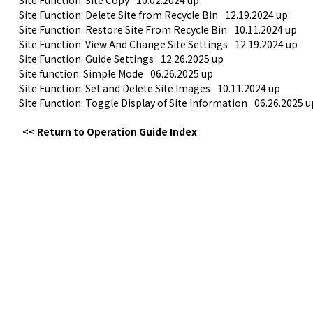
Site Function: Site Copy
10.02.2024 up
Site Function: Delete Site from Recycle Bin
12.19.2024 up
Site Function: Restore Site From Recycle Bin
10.11.2024 up
Site Function: View And Change Site Settings
12.19.2024 up
Site Function: Guide Settings
12.26.2025 up
Site function: Simple Mode
06.26.2025 up
Site Function: Set and Delete Site Images
10.11.2024 up
Site Function: Toggle Display of Site Information
06.26.2025 u
<< Return to Operation Guide Index