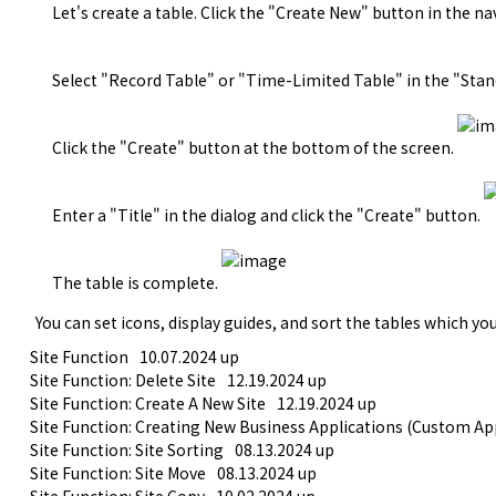
Let's create a table. Click the "Create New" button in the 
Select "Record Table" or "Time-Limited Table" in the "Stan
Click the "Create" button at the bottom of the screen.
Enter a "Title" in the dialog and click the "Create" button.
The table is complete.
You can set icons, display guides, and sort the tables which you
Site Function
10.07.2024 up
Site Function: Delete Site
12.19.2024 up
Site Function: Create A New Site
12.19.2024 up
Site Function: Creating New Business Applications (Custom Ap
Site Function: Site Sorting
08.13.2024 up
Site Function: Site Move
08.13.2024 up