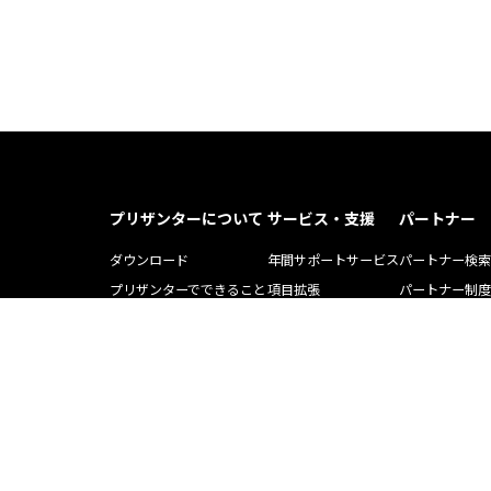
プリザンターについて
サービス・支援
パートナー
ダウンロード
年間サポートサービス
パートナー検索
プリザンターでできること
項目拡張
パートナー制度
プリザンター導入事例記事
運用・開発支援ツール
ソリューション
Pleasnater.net(SaaS)
トレーニング
よくある質問