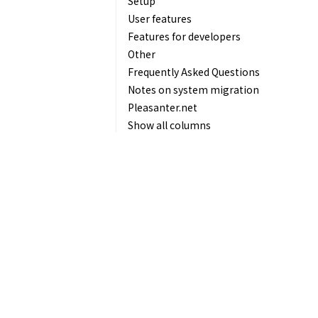
Setup
User features
Features for developers
Other
Frequently Asked Questions
Notes on system migration
Pleasanter.net
Show all columns