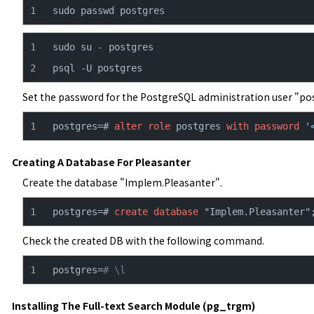
sudo passwd postgres
psql -U postgres
Set the password for the PostgreSQL administration user "po
postgres=# 
alter
role
 postgres 
with
password
'
Creating A Database For Pleasanter
Create the database "Implem.Pleasanter".
postgres=# 
create
database
 "Implem.Pleasanter"
Check the created DB with the following command.
postgres=
# \l
Installing The Full-text Search Module (pg_trgm)