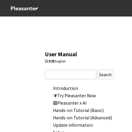
User Manual
日本語
English
Search
Introduction
🔰Try Pleasanter Now
🔟Pleasanter x AI
Hands-on Tutorial (Basic)
Hands-on Tutorial (Advanced)
Update information