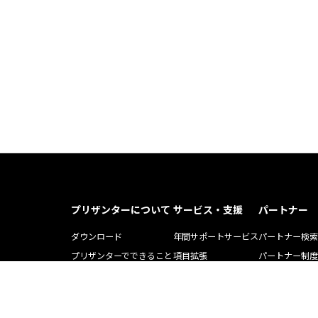
プリザンターについて
サービス・支援
パートナー
ダウンロード
年間サポートサービス
パートナー検索
プリザンターでできること
項目拡張
パートナー制度
プリザンター導入事例記事
運用・開発支援ツール
ソリューション
Pleasnater.net(SaaS)
トレーニング
よくある質問