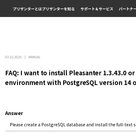
プリザンターとは
プリザンターを知る
サポート＆サービス
パートナ
03.22.2026
MANUAL
FAQ: I want to install Pleasanter 1.3.43.0 or
environment with PostgreSQL version 14 or
Answer
Please create a PostgreSQL database and install the full-tex