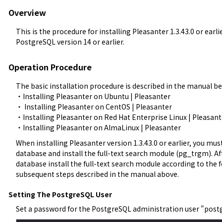
Overview
This is the procedure for installing Pleasanter 1.3.43.0 or earl
PostgreSQL version 14 or earlier.
Operation Procedure
The basic installation procedure is described in the manual bel
・
Installing Pleasanter on Ubuntu | Pleasanter
・ 
Installing Pleasanter on CentOS | Pleasanter
・
Installing Pleasanter on Red Hat Enterprise Linux | Pleasant
・
Installing Pleasanter on AlmaLinux | Pleasanter
When installing Pleasanter version 1.3.43.0 or earlier, you mu
database and install the full-text search module (pg_trgm). Aft
database install the full-text search module according to the 
subsequent steps described in the manual above.
Setting The PostgreSQL User
Set a password for the PostgreSQL administration user "postg