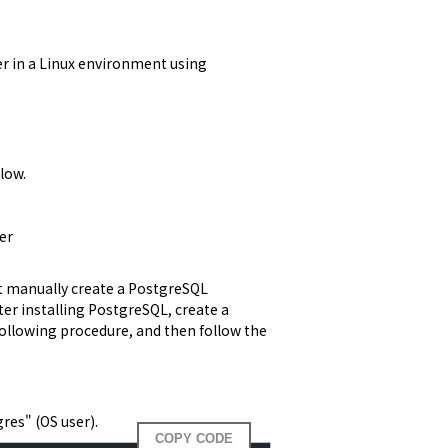
ier in a Linux environment using 
ow.

er
st manually create a PostgreSQL 
er installing PostgreSQL, create a 
following procedure, and then follow the 
res" (OS user).
COPY CODE