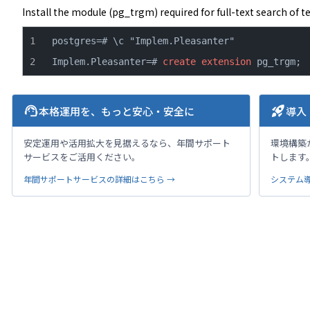
Install the module (pg_trgm) required for full-text search of te
Implem.Pleasanter=# 
create
extension
 pg_trgm;
support_agent
rocket_launch
本格運用を、もっと安心・安全に
導入
安定運用や活用拡大を見据えるなら、年間サポート
環境構築
サービスをご活用ください。
トします
年間サポートサービスの詳細はこちら →
システム