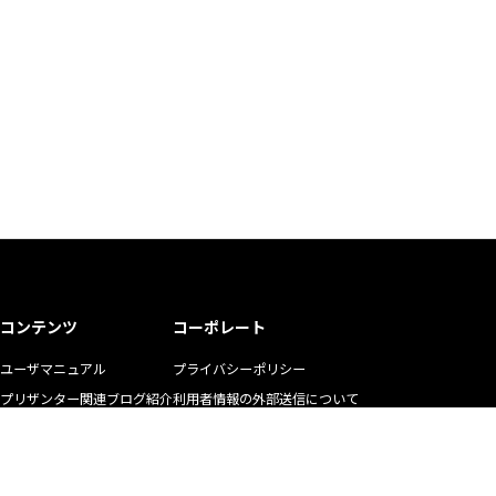
コンテンツ
コーポレート
ユーザマニュアル
プライバシーポリシー
プリザンター関連ブログ紹介
利用者情報の外部送信について
ユーザの生の声
商標使用ガイドライン
お悩み解決動画
マニュアル二次利用ガイドライン
YouTubeチャンネル
リクルート