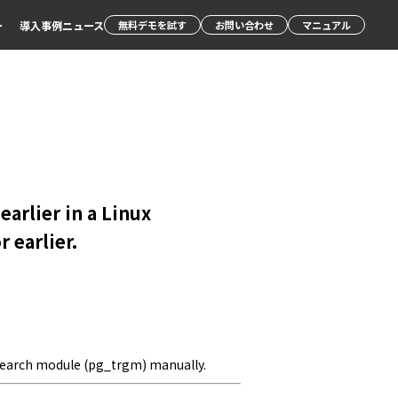
ー
導入事例
ニュース
無料デモを試す
お問い合わせ
マニュアル
 earlier in a Linux
 earlier.
t search module (pg_trgm) manually.