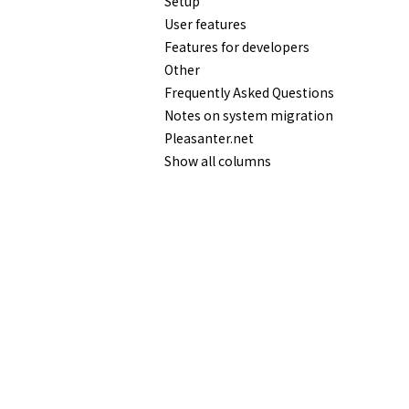
Setup
User features
Features for developers
Other
Frequently Asked Questions
Notes on system migration
Pleasanter.net
Show all columns