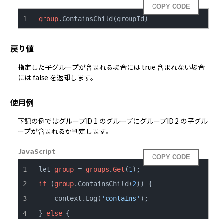
COPY CODE
group
.ContainsChild(groupId)
戻り値
指定した
子グループ
が含まれる場合には true 含まれない場合
には false を返却します。
使用例
下記の例ではグループID 1 の
グループ
にグループID 2 の
子グル
ープ
が含まれるか判定します。
JavaScript
COPY CODE
let 
group
 = 
groups
.
Get
(
1
if
 (
group
.ContainsChild(
2
    context.Log(
'contains'
} 
else