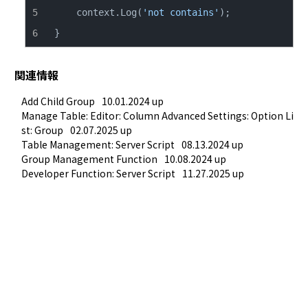
    context.Log(
'not contains'
}
関連情報
Add Child Group
10.01.2024 up
Manage Table: Editor: Column Advanced Settings: Option Li
st: Group
02.07.2025 up
Table Management: Server Script
08.13.2024 up
Group Management Function
10.08.2024 up
Developer Function: Server Script
11.27.2025 up