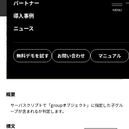
パートナー
活用シーン
Enterprise Edition
プリザンタービジネスを検討中の方
MENU
導入事例
プリザンターのはじめ方
技術支援サービス
支援してくれるパートナーを探す
05.14.2024
MANUAL
ニュース
開発者向け機能：サーバスクリプト：
よくある質問
トレーニングサービス
ソリューションを探す
group.ContainsChild
お悩み解決動画
無料デモを試す
お問い合わせ
マニュアル
This page is in Japanese only.
Please wait for the English translation.
概要
サーバスクリプト
で「groupオブジェクト」に指定した
子グル
ープ
が含まれるか判定します。
構文