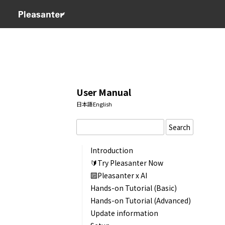
User Manual
日本語
English
Search
Introduction
🔰Try Pleasanter Now
🔟Pleasanter x AI
Hands-on Tutorial (Basic)
Hands-on Tutorial (Advanced)
Update information