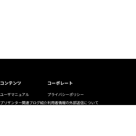
コンテンツ
コーポレート
ユーザマニュアル
プライバシーポリシー
プリザンター関連ブログ紹介
利用者情報の外部送信について
ユーザの生の声
商標使用ガイドライン
お悩み解決動画
マニュアル二次利用ガイドライン
YouTubeチャンネル
リクルート