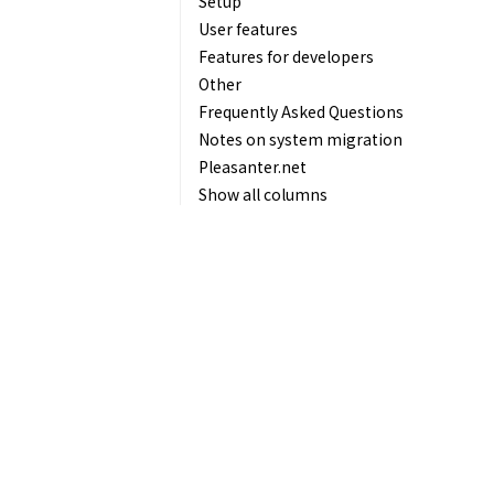
Setup
User features
Features for developers
Other
Frequently Asked Questions
Notes on system migration
Pleasanter.net
Show all columns