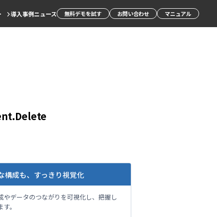
ー
導入事例
ニュース
無料デモを試す
お問い合わせ
マニュアル
ent.Delete
な構成も、すっきり視覚化
成やデータのつながりを可視化し、把握し
ます。