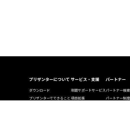
プリザンターについて
サービス・支援
パートナー
ダウンロード
年間サポートサービス
パートナー検索
プリザンターでできること
項目拡張
パートナー制度
プリザンター導入事例記事
運用・開発支援ツール
ソリューション
Pleasnater.net(SaaS)
トレーニング
よくある質問