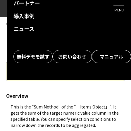
パートナー
活用シーン
Enterprise Edition
プリザンタービジネスを検討中の方
MENU
導入事例
プリザンターのはじめ方
技術支援サービス
支援してくれるパートナーを探す
05.16.2025
MANUAL
ニュース
Developer Function: Server Script:
よくある質問
トレーニングサービス
ソリューションを探す
items.Sum
お悩み解決動画
無料デモを試す
お問い合わせ
マニュアル
The Japanese version of the manual is the latest.
Please also check.
Overview
This is the "Sum Method" of the "「Items Object」". It 
gets the sum of the target numeric value column in the 
specified table. You can specify selection conditions to 
narrow down the records to be aggregated.