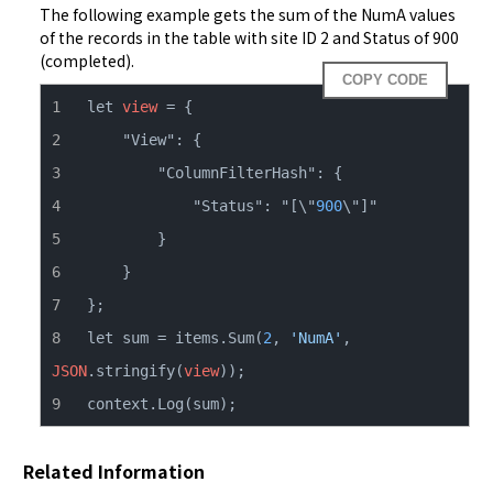
The following example gets the sum of the NumA values 
of the records in the table with site ID 2 and Status of 900 
(completed).
COPY CODE
let 
view
            "Status": "[\"
900
let sum = items.Sum(
2
, 
'NumA'
, 
JSON
.stringify(
view
context.Log(sum);
Related Information