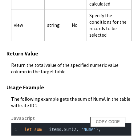
calculated
Specify the
conditions for the
view
string
No
records to be
selected
Return Value
Return the total value of the specified numeric value 
column in the target table.
Usage Example
The following example gets the sum of NumA in the table 
with site ID 2.
JavaScript
COPY CODE
let
sum
 = items.Sum(2, 
'NumA'
);