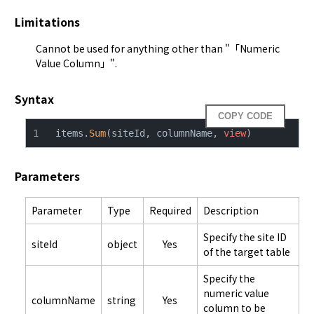
Limitations
Cannot be used for anything other than "「Numeric
Value Column」".
Syntax
COPY CODE
items.
Sum
(siteId, columnName, 
view
)
Parameters
Parameter
Type
Required
Description
Specify the site ID
siteId
object
Yes
of the target table
Specify the
numeric value
columnName
string
Yes
column to be