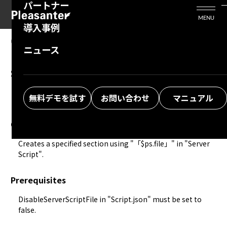
パートナー
活用シーン
Enterprise Edition
プリザンタービジネスを検討中の方
MENU
導入事例
プリザンターのはじめ方
技術支援サービス
支援してくれるパートナーを探す
06.26.2025
MANUAL
ニュース
Developer Function: Server Script:
よくある質問
トレーニングサービス
ソリューションを探す
$ps.file.createSection
お悩み解決動画
無料デモを試す
お問い合わせ
マニュアル
Overview
Creates a specified section using "「$ps.file」" in "
Server 
Script
".
Prerequisites
DisableServerScriptFile in "
Script.json
" must be set to 
false.