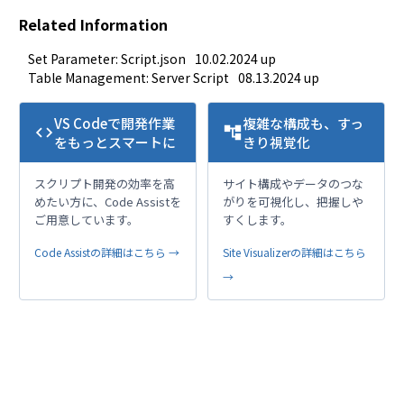
Related Information
Set Parameter: Script.json
10.02.2024 up
Table Management: Server Script
08.13.2024 up
VS Codeで開発作業
複雑な構成も、すっ
code
account_tree
をもっとスマートに
きり視覚化
スクリプト開発の効率を高
サイト構成やデータのつな
めたい方に、Code Assistを
がりを可視化し、把握しや
ご用意しています。
すくします。
Code Assistの詳細はこちら →
Site Visualizerの詳細はこちら
→