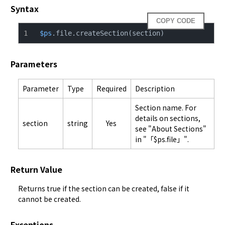
Syntax
COPY CODE
$ps
.file.createSection(section)
Parameters
Parameter
Type
Required
Description
Section name. For
details on sections,
section
string
Yes
see "About Sections"
in "「$ps.file」".
Return Value
Returns true if the section can be created, false if it 
cannot be created.
Exceptions