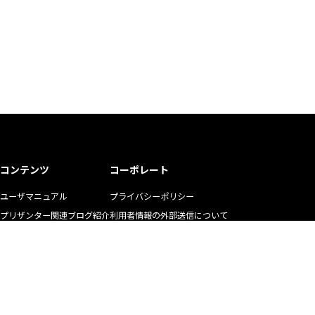
コンテンツ
コーポレート
ユーザマニュアル
プライバシーポリシー
プリザンター関連ブログ紹介
利用者情報の外部送信について
ユーザの生の声
商標使用ガイドライン
お悩み解決動画
マニュアル二次利用ガイドライン
YouTubeチャンネル
リクルート
株式会社インプリム