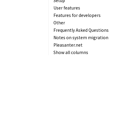
Setup
User features
Features for developers
Other
Frequently Asked Questions
Notes on system migration
Pleasanter.net
Show all columns