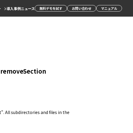
ー
導入事例
ニュース
無料デモを試す
お問い合わせ
マニュアル
le.removeSection
t
". All subdirectories and files in the 