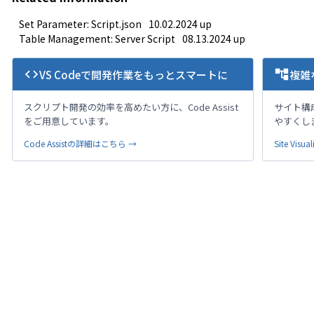
Set Parameter: Script.json
10.02.2024 up
Table Management: Server Script
08.13.2024 up
code
account_tree
VS Codeで開発作業をもっとスマートに
複雑
スクリプト開発の効率を高めたい方に、Code Assist
サイト構
をご用意しています。
やすくし
Code Assistの詳細はこちら →
Site Vi