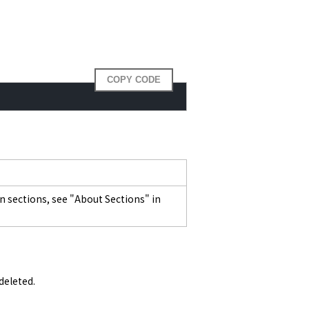
COPY CODE
n sections, see "About Sections" in
 deleted.