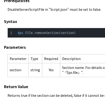
Prerequisites
DisableServerScriptFile in "
Script.json
" must be set to false.
Syntax
$ps
.file.removeSection(section)
Parameters
Parameter
Type
Required
Description
Section name. For details o
section
string
Yes
"「$ps.file」".
Return Value
Returns true if the section can be deleted, false if it cannot be