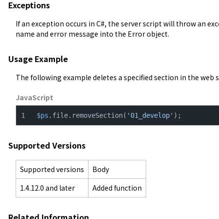
Exceptions
If an exception occurs in C#, the server script will throw an ex
name and error message into the Error object.
Usage Example
The following example deletes a specified section in the web s
JavaScript
$ps
.file.removeSection(
'01_develop'
);
Supported Versions
Supported versions
Body
1.4.12.0 and later
Added function
Related Information