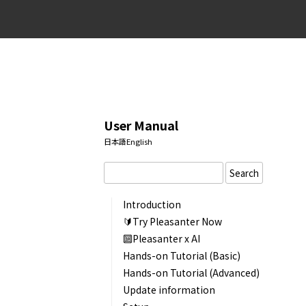
User Manual
日本語
English
Search
Introduction
🔰Try Pleasanter Now
🔟Pleasanter x AI
Hands-on Tutorial (Basic)
Hands-on Tutorial (Advanced)
Update information