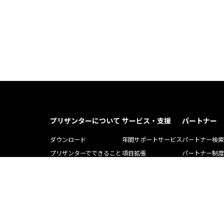
プリザンターについて
サービス・支援
パートナー
ダウンロード
年間サポートサービス
パートナー検索
プリザンターでできること
項目拡張
パートナー制度
プリザンター導入事例記事
運用・開発支援ツール
ソリューション
Pleasnater.net(SaaS)
トレーニング
よくある質問