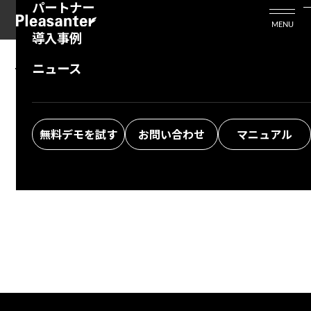
パートナー
活用シーン
Enterprise Edition
プリザンタービジネスを検討中の方
MENU
導入事例
プリザンターのはじめ方
技術支援サービス
支援してくれるパートナーを探す
ニュース
The specified information was not found.
よくある質問
トレーニングサービス
ソリューションを探す
Return to top
お悩み解決動画
無料デモを試す
お問い合わせ
マニュアル