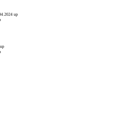
04.2024 up
p
 up
p