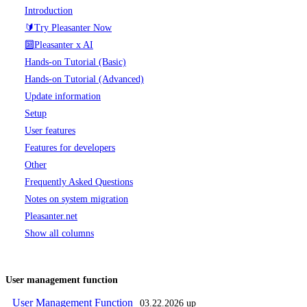
Introduction
🔰Try Pleasanter Now
🔟Pleasanter x AI
Hands-on Tutorial (Basic)
Hands-on Tutorial (Advanced)
Update information
Setup
User features
Features for developers
Other
Frequently Asked Questions
Notes on system migration
Pleasanter.net
Show all columns
User management function
User Management Function
03.22.2026 up