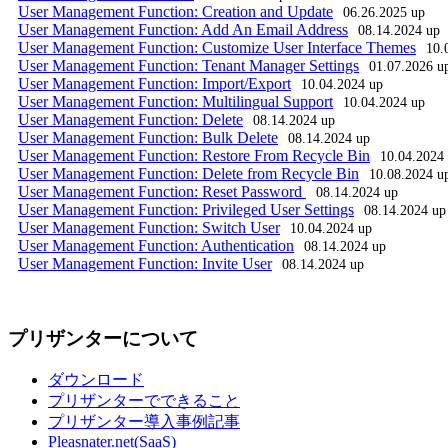
User Management Function: Creation and Update
06.26.2025 up
User Management Function: Add An Email Address
08.14.2024 up
User Management Function: Customize User Interface Themes
10.
User Management Function: Tenant Manager Settings
01.07.2026 u
User Management Function: Import/Export
10.04.2024 up
User Management Function: Multilingual Support
10.04.2024 up
User Management Function: Delete
08.14.2024 up
User Management Function: Bulk Delete
08.14.2024 up
User Management Function: Restore From Recycle Bin
10.04.2024
User Management Function: Delete from Recycle Bin
10.08.2024 u
User Management Function: Reset Password 
08.14.2024 up
User Management Function: Privileged User Settings
08.14.2024 up
User Management Function: Switch User
10.04.2024 up
User Management Function: Authentication
08.14.2024 up
User Management Function: Invite User
08.14.2024 up
プリザンターについて
ダウンロード
プリザンターでできること
プリザンター導入事例記事
Pleasnater.net(SaaS)