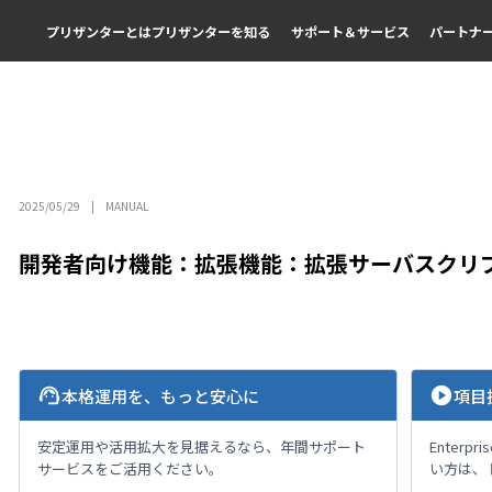
プリザンターとは
プリザンターを知る
サポート＆サービス
パートナ
2025/05/29
MANUAL
開発者向け機能：拡張機能：拡張サーバスクリ
support_agent
play_circle
本格運用を、もっと安心に
項目
安定運用や活用拡大を見据えるなら、年間サポート
Enterp
サービスをご活用ください。
い方は、