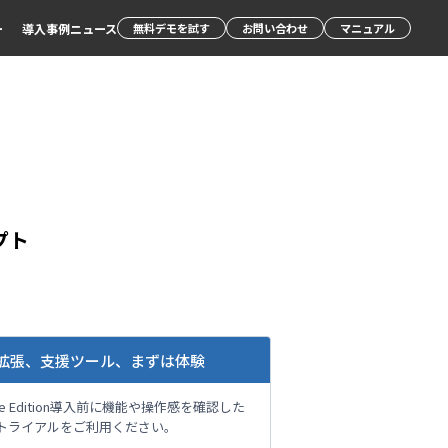
ー
導入事例
ニュース
無料デモを試す
お問い合わせ
マニュアル
プト
拡張、支援ツール、まずは体験
rise Edition導入前に機能や操作感を確認した
トライアルをご利用ください。