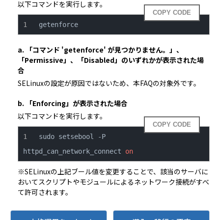
以下コマンドを実行します。
COPY CODE
getenforce
a. 「コマンド 'getenforce' が見つかりません。」、
「Permissive」、「Disabled」のいずれかが表示された場
合
SELinuxの設定が原因ではないため、本FAQの対象外です。
b. 「Enforcing」が表示された場合
以下コマンドを実行します。
COPY CODE
sudo setsebool -P 
httpd_can_network_connect 
on
※SELinuxの上記ブール値を変更することで、該当のサーバに
おいてスクリプトやモジュールによるネットワーク接続がすべ
て許可されます。