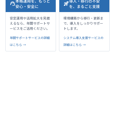
本格運用を、もっと
導入・移行の不安
support_agent
rocket_launch
安心・安全に
を、まるごと支援
安定運用や活用拡大を見据
環境構築から移行・更新ま
えるなら、年間サポートサ
で、導入をしっかりサポー
ービスをご活用ください。
トします。
年間サポートサービスの詳細
システム導入支援サービスの
はこちら →
詳細はこちら →