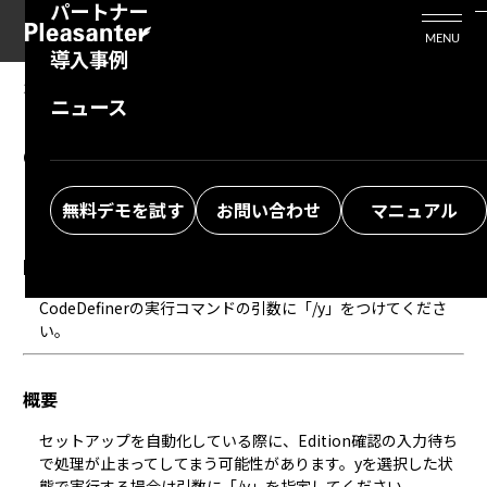
パートナー
活用シーン
Enterprise Edition
プリザンタービジネスを検討中の方
MENU
導入事例
プリザンターのはじめ方
技術支援サービス
支援してくれるパートナーを探す
2024/10/04
MANUAL
ニュース
FAQ：セットアップを自動化した際に
よくある質問
トレーニングサービス
ソリューションを探す
CodeDefinerの処理が止まってしまう
お悩み解決動画
無料デモを試す
お問い合わせ
マニュアル
回答
CodeDefinerの実行コマンドの引数に「/y」をつけてくださ
い。
概要
セットアップを自動化している際に、Edition確認の入力待ち
で処理が止まってしてまう可能性があります。yを選択した状
態で実行する場合は引数に「/y」を指定してください。