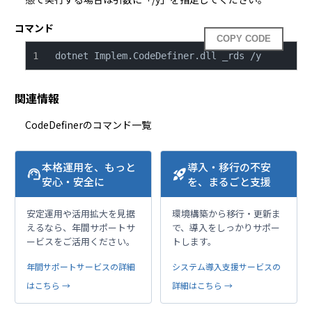
コマンド
COPY CODE
dotnet Implem.CodeDefiner.dll _rds /y
関連情報
CodeDefinerのコマンド一覧
本格運用を、もっと
導入・移行の不安
support_agent
rocket_launch
安心・安全に
を、まるごと支援
安定運用や活用拡大を見据
環境構築から移行・更新ま
えるなら、年間サポートサ
で、導入をしっかりサポー
ービスをご活用ください。
トします。
年間サポートサービスの詳細
システム導入支援サービスの
はこちら →
詳細はこちら →