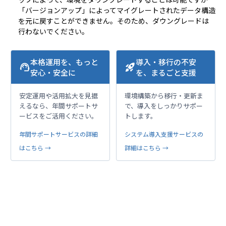
「バージョンアップ」によってマイグレートされたデータ構造
を元に戻すことができません。そのため、ダウングレードは
行わないでください。
本格運用を、もっと
導入・移行の不安
support_agent
rocket_launch
安心・安全に
を、まるごと支援
安定運用や活用拡大を見据
環境構築から移行・更新ま
えるなら、年間サポートサ
で、導入をしっかりサポー
ービスをご活用ください。
トします。
年間サポートサービスの詳細
システム導入支援サービスの
はこちら →
詳細はこちら →