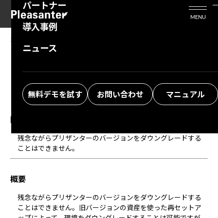
パートナー
活用シーン
Enterprise Edition
プリザンタービジネスを検討中の方
MENU
導入事例
プリザンターのはじめ方
技術支援サービス
支援してくれるパートナーを探す
2025/11/27
MANUAL
ニュース
FAQ：プリザンターのバージョンをダウングレ
よくある質問
トレーニングサービス
ソリューションを探す
ードしたい
お悩み解決動画
無料デモを試す
お問い合わせ
マニュアル
回答
残念ながらプリザンターのバージョンをダウングレードする
ことはできません。
概要
残念ながらプリザンターのバージョンをダウングレードする
ことはできません。旧バージョンの資産を使った再セットア
ップによって、環境をダウングレードすることは可能ですが