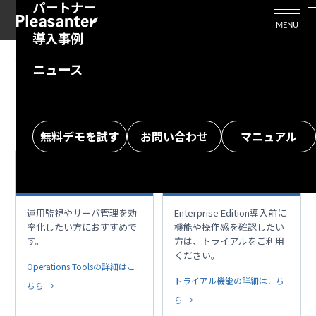
パートナー
活用シーン
Enterprise Edition
プリザンタービジネスを検討中の方
MENU
導入事例
プリザンターのはじめ方
技術支援サービス
支援してくれるパートナーを探す
2025/01/30
MANUAL
ニュース
FAQ：オリジナルのテンプレートを追加したい
よくある質問
トレーニングサービス
ソリューションを探す
お悩み解決動画
無料デモを試す
お問い合わせ
マニュアル
日々の運用を、もっ
項目拡張、支援ツー
build
play_circle
と快適に。
ル、まずは体験
運用監視やサーバ管理を効
Enterprise Edition導入前に
率化したい方におすすめで
機能や操作感を確認したい
す。
方は、トライアルをご利用
ください。
Operations Toolsの詳細はこ
トライアル機能の詳細はこち
ちら →
ら →