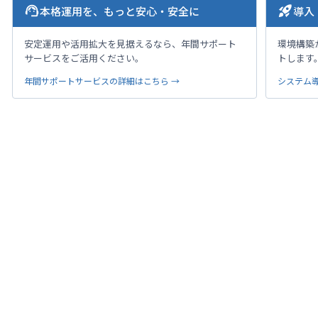
support_agent
rocket_launch
本格運用を、もっと安心・安全に
導入
安定運用や活用拡大を見据えるなら、年間サポート
環境構築
サービスをご活用ください。
トします
年間サポートサービスの詳細はこちら →
システム