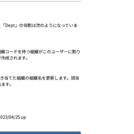
ode」と「Dept」の役割は次のようになっていま
組織コードを持つ
組織
がこのユーザーに割り
が作成されます。
引き当てた
組織
の組織名を更新します。該当
れます。
2023/04/25 up