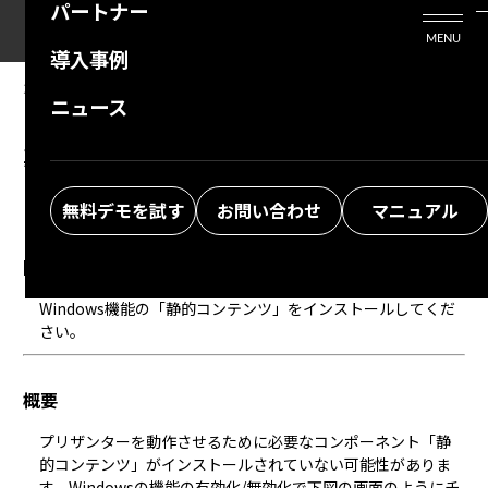
パートナー
活用シーン
Enterprise Edition
プリザンタービジネスを検討中の方
MENU
導入事例
プリザンターのはじめ方
技術支援サービス
支援してくれるパートナーを探す
2025/01/30
MANUAL
ニュース
FAQ：プリザンターをインストール後に画面が
よくある質問
トレーニングサービス
ソリューションを探す
真っ白になり操作できない
お悩み解決動画
無料デモを試す
お問い合わせ
マニュアル
回答
Windows機能の「静的コンテンツ」をインストールしてくだ
さい。
概要
プリザンターを動作させるために必要なコンポーネント「静
的コンテンツ」がインストールされていない可能性がありま
す。Windowsの機能の有効化/無効化で下図の画面のようにチ