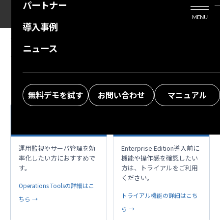
パートナー
活用シーン
Enterprise Edition
プリザンタービジネスを検討中の方
MENU
導入事例
プリザンターのはじめ方
技術支援サービス
支援してくれるパートナーを探す
2025/07/08
MANUAL
ニュース
グループ管理機能：作成・更新
よくある質問
トレーニングサービス
ソリューションを探す
お悩み解決動画
無料デモを試す
お問い合わせ
マニュアル
日々の運用を、もっ
項目拡張、支援ツー
build
play_circle
と快適に。
ル、まずは体験
運用監視やサーバ管理を効
Enterprise Edition導入前に
率化したい方におすすめで
機能や操作感を確認したい
す。
方は、トライアルをご利用
ください。
Operations Toolsの詳細はこ
トライアル機能の詳細はこち
ちら →
ら →