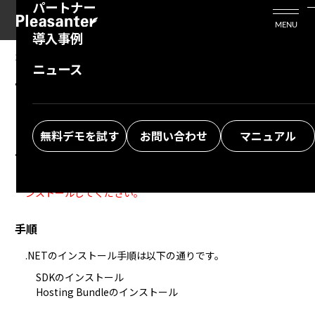
パートナー
活用シーン
Enterprise Edition
プリザンタービジネスを検討中の方
MENU
導入事例
プリザンターのはじめ方
技術支援サービス
支援してくれるパートナーを探す
2026/01/13
MANUAL
ニュース
.NET 10.0のインストール
よくある質問
トレーニングサービス
ソリューションを探す
お悩み解決動画
無料デモを試す
お問い合わせ
マニュアル
.NET 10.0のインストール
.NET 10.0の「SDK 10.0.x」と「Hosting Bundle」の2つをイ
ンストールしてください。
手順
.NETのインストール手順は以下の通りです。
SDKのインストール
Hosting Bundleのインストール