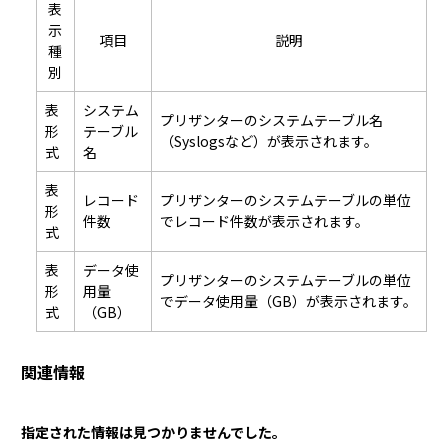
表
示
項目
説明
種
別
表
システム
プリザンターのシステムテーブル名
形
テーブル
（Syslogsなど）が表示されます。
式
名
表
レコード
プリザンターのシステムテーブルの単位
形
件数
でレコード件数が表示されます。
式
表
データ使
プリザンターのシステムテーブルの単位
形
用量
でデータ使用量（GB）が表示されます。
式
（GB）
関連情報
指定された情報は見つかりませんでした。