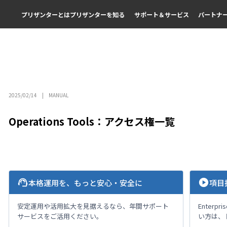
プリザンターとは
プリザンターを知る
サポート＆サービス
パートナ
2025/02/14
MANUAL
Operations Tools：アクセス権一覧
support_agent
play_circle
本格運用を、もっと安心・安全に
項目
安定運用や活用拡大を見据えるなら、年間サポート
Enterp
サービスをご活用ください。
い方は、