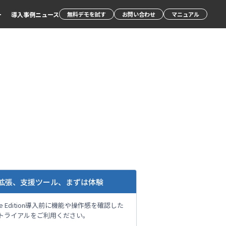
ー
導入事例
ニュース
無料デモを試す
お問い合わせ
マニュアル
拡張、支援ツール、まずは体験
rise Edition導入前に機能や操作感を確認した
トライアルをご利用ください。