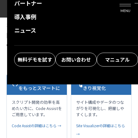
パートナー
活用シーン
Enterprise Edition
プリザンタービジネスを検討中の方
MENU
導入事例
プリザンターのはじめ方
技術支援サービス
支援してくれるパートナーを探す
2023/06/21
MANUAL
ニュース
開発者向け機能：サーバスクリプト：
よくある質問
トレーニングサービス
ソリューションを探す
context.ResponseSet
お悩み解決動画
無料デモを試す
お問い合わせ
マニュアル
VS Codeで開発作業
複雑な構成も、すっ
code
account_tree
をもっとスマートに
きり視覚化
スクリプト開発の効率を高
サイト構成やデータのつな
めたい方に、Code Assistを
がりを可視化し、把握しや
ご用意しています。
すくします。
Code Assistの詳細はこちら →
Site Visualizerの詳細はこちら
→