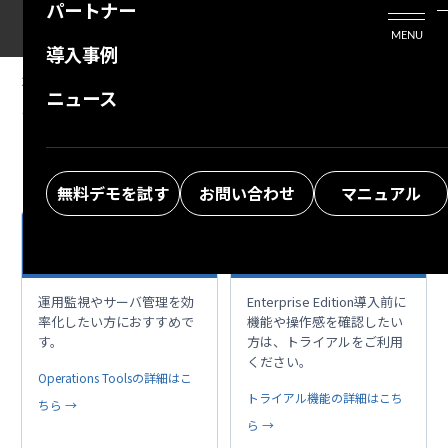
パートナー
活用シーン
Enterprise Edition
プリザンタービジネスを検討中の方
MENU
導入事例
プリザンターのはじめ方
技術支援サービス
支援してくれるパートナーを探す
2024/09/13
MANUAL
ニュース
システムログの拡張機能
よくある質問
トレーニングサービス
ソリューションを探す
お悩み解決動画
無料デモを試す
お問い合わせ
マニュアル
日々の運用を、もっ
項目拡張、支援ツー
build
play_circle
と快適に。
ル、まずは体験
運用監視やサーバ管理を効
Enterprise Edition導入前に
率化したい方におすすめで
機能や操作感を確認したい
す。
方は、トライアルをご利用
ください。
Operations Toolsの詳細はこ
トライアル機能の詳細はこち
ちら →
ら →