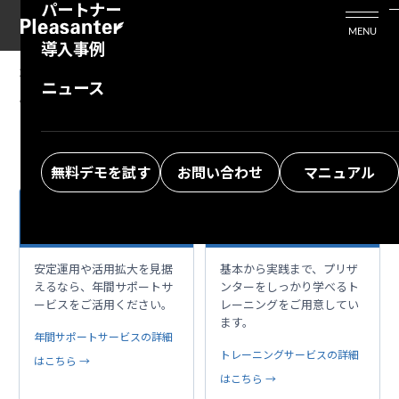
パートナー
活用シーン
Enterprise Edition
プリザンタービジネスを検討中の方
MENU
導入事例
プリザンターのはじめ方
技術支援サービス
支援してくれるパートナーを探す
2025/12/09
MANUAL
ニュース
テーブルの管理：項目：内容
よくある質問
トレーニングサービス
ソリューションを探す
お悩み解決動画
無料デモを試す
お問い合わせ
マニュアル
本格運用を、もっと
プリザンターを使い
support_agent
school
安心・安全に
こなす近道はこちら
安定運用や活用拡大を見据
基本から実践まで、プリザ
えるなら、年間サポートサ
ンターをしっかり学べるト
ービスをご活用ください。
レーニングをご用意してい
ます。
年間サポートサービスの詳細
トレーニングサービスの詳細
はこちら →
はこちら →