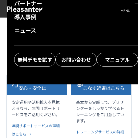
パートナー
活用シーン
Enterprise Edition
プリザンタービジネスを検討中の方
MENU
導入事例
プリザンターのはじめ方
技術支援サービス
支援してくれるパートナーを探す
2024/04/09
MANUAL
ニュース
テーブルの管理：エディタ：リンクを表示しな
よくある質問
トレーニングサービス
ソリューションを探す
い
お悩み解決動画
無料デモを試す
お問い合わせ
マニュアル
本格運用を、もっと
プリザンターを使い
support_agent
school
安心・安全に
こなす近道はこちら
安定運用や活用拡大を見据
基本から実践まで、プリザ
えるなら、年間サポートサ
ンターをしっかり学べるト
ービスをご活用ください。
レーニングをご用意してい
ます。
年間サポートサービスの詳細
トレーニングサービスの詳細
はこちら →