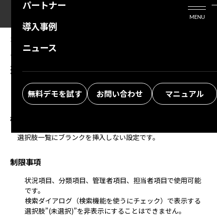
パートナー
活用シーン
Enterprise Edition
プリザンタービジネスを検討中の方
MENU
導入事例
プリザンターのはじめ方
技術支援サービス
支援してくれるパートナーを探す
2026/05/18
MANUAL
ニュース
テーブルの管理：エディタ：項目の詳細設定：
よくある質問
トレーニングサービス
ソリューションを探す
選択肢にブランクを挿入しない
お悩み解決動画
無料デモを試す
お問い合わせ
マニュアル
概要
選択肢一覧
にブランクを挿入しない設定です。  
制限事項
状況項目
、
分類項目
、
管理者項目
、
担当者項目
で使用可能
です。
検索ダイアログ（
検索機能を使う
にチェック）で表示する
選択肢”(未選択)”を非表示にすることはできません。