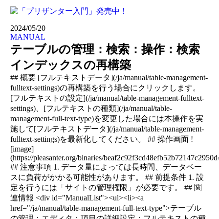
2024/05/20
MANUAL
テーブルの管理：検索：操作：検索
インデックスの再構築
## 概要 [フルテキストデータ](/ja/manual/table-management-
fulltext-settings)の再構築を行う場合にクリックします。
[フルテキストの設定](/ja/manual/table-management-fulltext-
settings)、[フルテキストの種類](/ja/manual/table-
management-full-text-type)を変更した場合には本操作を実
施して[フルテキストデータ](/ja/manual/table-management-
fulltext-settings)を最新化してください。 ## 操作画面 !
[image]
(https://pleasanter.org/binaries/beaf2c92f3cd48efb52b72147c2950d
## 注意事項 1. データ量によっては長時間、データベー
スに負荷がかかる可能性があります。 ## 前提条件 1. 設
定を行うには「サイトの管理権限」が必要です。 ## 関
連情報 <div id="ManualList"><ul><li><a
href="/ja/manual/table-management-full-text-type">テーブル
の管理：エディタ：項目の詳細設定：フルテキストの種