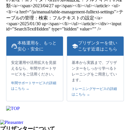
類</a><span>2023/04/27 up</span></li></ul></article> <ul>
<li><a href="/ja/manual/table-management-fulltext-settings">テ
ーブルの管理：検索：フルテキストの設定</a>
<span>2025/01/30 up</span></li></ul></article></div><input
id="SearchTextHidden" type="hidden" value="" />
本格運用を、もっと
プリザンターを使い
support_agent
school
安心・安全に
こなす近道はこちら
安定運用や活用拡大を見据
基本から実践まで、プリザ
えるなら、年間サポートサ
ンターをしっかり学べるト
ービスをご活用ください。
レーニングをご用意してい
ます。
年間サポートサービスの詳細
はこちら →
トレーニングサービスの詳細
はこちら →
プリザンターについて