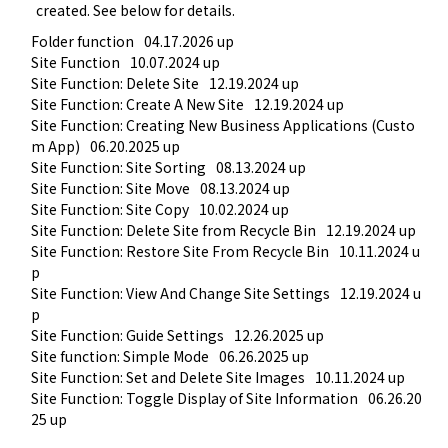
created. See below for details. 
Folder function
04.17.2026 up
Site Function
10.07.2024 up
Site Function: Delete Site
12.19.2024 up
Site Function: Create A New Site
12.19.2024 up
Site Function: Creating New Business Applications (Custo
m App)
06.20.2025 up
Site Function: Site Sorting
08.13.2024 up
Site Function: Site Move
08.13.2024 up
Site Function: Site Copy
10.02.2024 up
Site Function: Delete Site from Recycle Bin
12.19.2024 up
Site Function: Restore Site From Recycle Bin
10.11.2024 u
p
Site Function: View And Change Site Settings
12.19.2024 u
p
Site Function: Guide Settings
12.26.2025 up
Site function: Simple Mode
06.26.2025 up
Site Function: Set and Delete Site Images
10.11.2024 up
Site Function: Toggle Display of Site Information
06.26.20
25 up