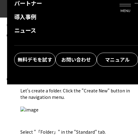
パートナー
活用シーン
Enterprise Edition
プリザンタービジネスを検討中の方
MENU
導入事例
プリザンターのはじめ方
技術支援サービス
支援してくれるパートナーを探す
08.13.2024
MANUAL
ニュース
Create a folder
よくある質問
トレーニングサービス
ソリューションを探す
お悩み解決動画
無料デモを試す
お問い合わせ
マニュアル
<< Return to Operation Guide Index
Create a folder
Let's create a folder. Click the "Create New" button in 
the navigation menu.
Select "「Folder」" in the "Standard" tab.