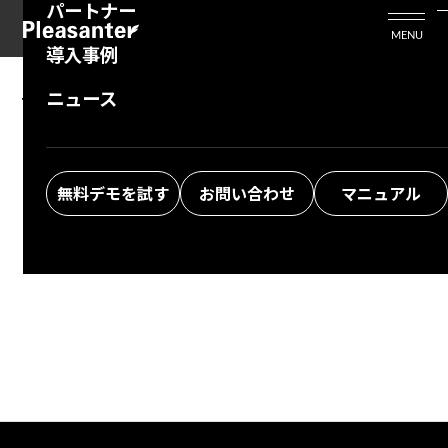
パートナー
活用シーン
Enterprise Edition
プリザンタービジネスを検討中の方
MENU
導入事例
プリザンターのはじめ方
技術支援サービス
支援してくれるパートナーを探す
ニュース
The specified information was not found.
よくある質問
トレーニングサービス
ソリューションを探す
Return to top
お悩み解決動画
無料デモを試す
お問い合わせ
マニュアル