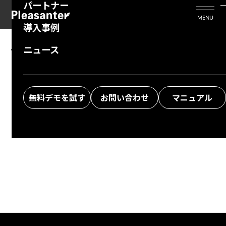
パートナー
活用シーン
Enterprise Edition
プリザンタービジネスを検討中の方
MENU
導入事例
プリザンターのはじめ方
技術支援サービス
支援してくれるパートナーを探す
ニュース
The specified information was not found.
よくある質問
トレーニングサービス
ソリューションを探す
Return to top
お悩み解決動画
無料デモを試す
お問い合わせ
マニュアル