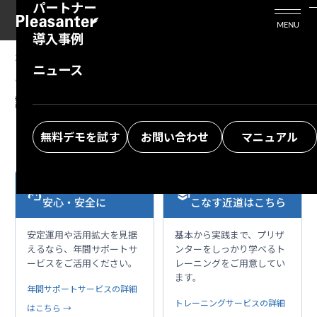
パートナー
活用シーン
Enterprise Edition
プリザンタービジネスを検討中の方
MENU
導入事例
プリザンターのはじめ方
技術支援サービス
支援してくれるパートナーを探す
2025/09/19
MANUAL
ニュース
テーブルの管理：一覧画面：一覧画面の項目の
よくある質問
トレーニングサービス
ソリューションを探す
設定
お悩み解決動画
無料デモを試す
お問い合わせ
マニュアル
本格運用を、もっと
プリザンターを使い
support_agent
school
安心・安全に
こなす近道はこちら
安定運用や活用拡大を見据
基本から実践まで、プリザ
えるなら、年間サポートサ
ンターをしっかり学べるト
ービスをご活用ください。
レーニングをご用意してい
ます。
年間サポートサービスの詳細
トレーニングサービスの詳細
はこちら →