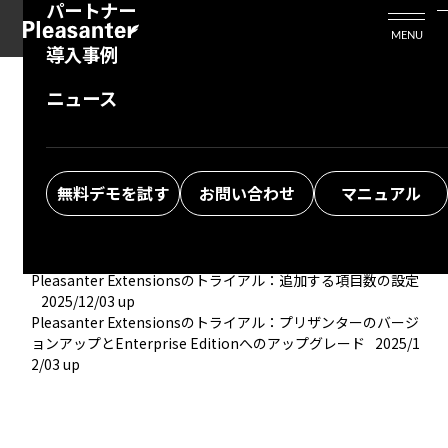
パートナー
活用シーン
Enterprise Edition
プリザンタービジネスを検討中の方
MENU
導入事例
プリザンターのはじめ方
技術支援サービス
支援してくれるパートナーを探す
ニュース
トライアル
よくある質問
トレーニングサービス
ソリューションを探す
Pleasanter Extensionsのトライアル
2025/12/03 up
Pleasanter Extensionsのトライアル：インストーラを使った
お悩み解決動画
トライアル開始
2025/12/03 up
無料デモを試す
お問い合わせ
マニュアル
Pleasanter Extensionsのトライアル：CodeDefinerを使った
トライアル開始
2025/12/03 up
Pleasanter Extensionsのトライアル：トライアル開始の確認
2025/12/03 up
Pleasanter Extensionsのトライアル：追加する項目数の設定
2025/12/03 up
Pleasanter Extensionsのトライアル：プリザンターのバージ
ョンアップとEnterprise Editionへのアップグレード
2025/1
2/03 up