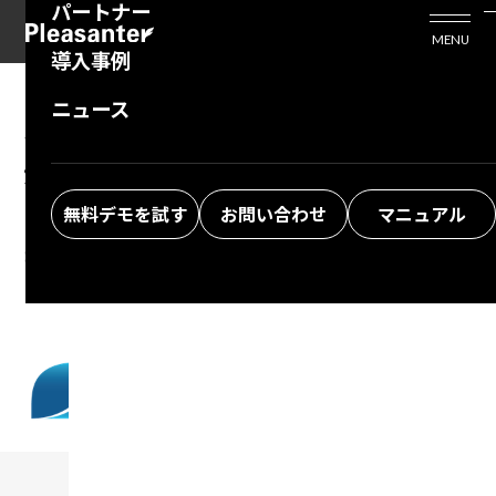
パートナー
活用シーン
Enterprise Edition
プリザンタービジネスを検討中の方
MENU
導入事例
プリザンターのはじめ方
技術支援サービス
支援してくれるパートナーを探す
ニュース
オープンソースの活用で挑んだExcel依存
よくある質問
トレーニングサービス
ソリューションを探す
からの脱却
お悩み解決動画
ITサポート企業ジェイ・エヌ・エスが挑
無料デモを試す
お問い合わせ
マニュアル
む情報管理革命