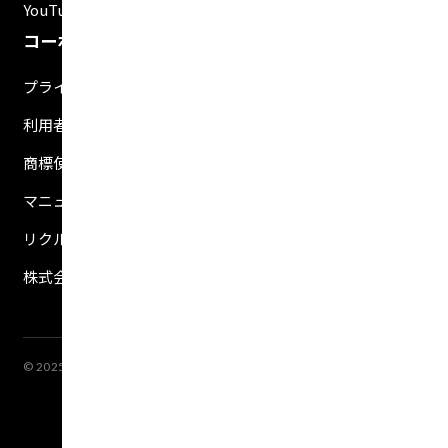
YouTubeチャンネル
コーポレート
プライバシーポリシー
利用者情報の外部送信について
商標使用ガイドライン
マニュアル二次利用ガイドライン
リクルート
株式会社インプリム
© 2025 Implem. All rights reserved.