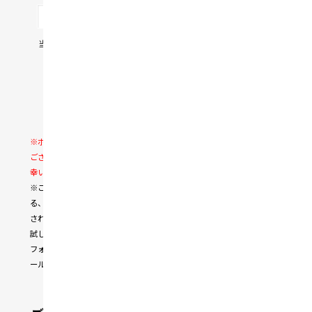
当社の
プライバシーポリシー
に同意の上、送信してくださ
い。
プライバシーポリシーに同意する
必須
※ボタン押下後、登録完了画面に切り替わるまでお時間が掛かる場合が
ございます。お手数をおかけいたしますが、少々お待ちいただけますと
幸いです。
※この上にフォームが表示されていない場合は、Cookieを拒否してい
る、JavaScriptの実行を許可していない、または拡張機能によって遮断
されている可能性があります。設定を変更するか、他のブラウザにてお
試しください。
フォームが表示されない場合は
こちらのフォーム
よりデモ登録したいメ
ールアドレスをご連絡ください。