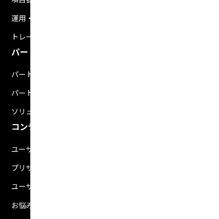
運用・開発支援ツール
トレーニング
パートナー
パートナー検索
パートナー制度
ソリューション
コンテンツ
ユーザマニュアル
プリザンター関連ブログ紹介
ユーザの生の声
お悩み解決動画