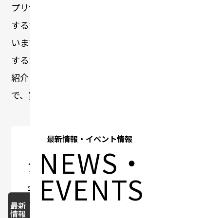
プリザンター（Pleasanter）をもっと便利に活用
するための学習・サポートコンテンツをまとめて
います。ノーコードで業務システムを構築・運用
するためのノウハウや、実際の課題解決事例をご
紹介！プリザンター初心者の方から運用担当者ま
で、実践的な情報を幅広くご活用いただけます。
最新情報・イベント情報
NEWS・
アプリ作成ガイド
EVENTS
実際に操作しながら学べる体験型ガイド。ア
プリ作成の流れをステップごとに習得できま
最新
情報