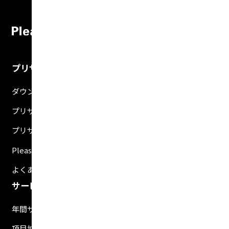
プリザンターについて
ダウンロード
プリザンターでできること
プリザンター導入事例記事
Pleasnater.net(SaaS)
よくある質問
サービス・支援
年間サポートサービス
項目拡張