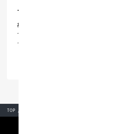
マニュアルページ
基本操作から設定までを丁寧に解説！安心し
てプリザンターを使いこなせる公式ガイドで
す。
マニュアルページ
TOP
60日間無料で試せるデモ環境