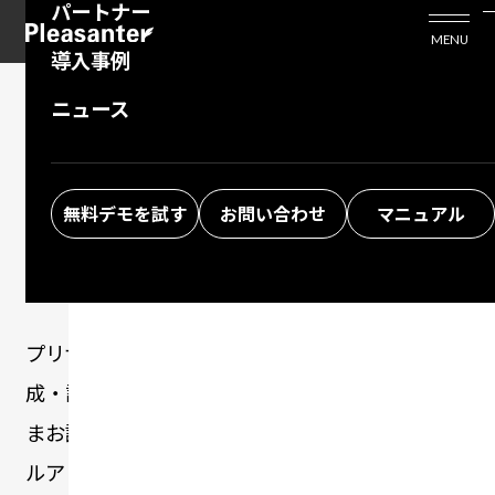
パートナー
活用シーン
Enterprise Edition
プリザンタービジネスを検討中の方
MENU
導入事例
プリザンターのはじめ方
技術支援サービス
支援してくれるパートナーを探す
ニュース
よくある質問
トレーニングサービス
ソリューションを探す
DEMO
60日間無料の
お悩み解決動画
無料デモを試す
お問い合わせ
マニュアル
デモ環境
プリザンターのデモ環境では、業務アプリの作
成・設定・権限管理など、すべての機能をそのま
まお試しいただけます。 インストール不要、メー
ルアドレスの登録だけで専用のデモ環境をブラウ