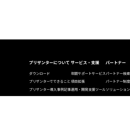
プリザンターについて
サービス・支援
パートナー
ダウンロード
年間サポートサービス
パートナー検索
プリザンターでできること
項目拡張
パートナー制度
プリザンター導入事例記事
運用・開発支援ツール
ソリューション
Pleasnater.net(SaaS)
トレーニング
よくある質問