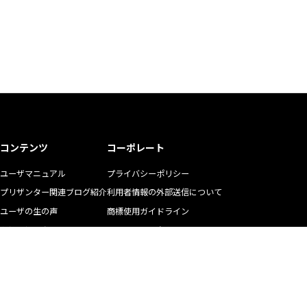
コンテンツ
コーポレート
ユーザマニュアル
プライバシーポリシー
プリザンター関連ブログ紹介
利用者情報の外部送信について
ユーザの生の声
商標使用ガイドライン
お悩み解決動画
マニュアル二次利用ガイドライン
YouTubeチャンネル
リクルート
株式会社インプリム