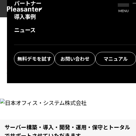
パートナー
活用シーン
Enterprise Edition
プリザンタービジネスを検討中の方
MENU
導入事例
プリザンターのはじめ方
技術支援サービス
支援してくれるパートナーを探す
ニュース
プリザンターの認定パートナー企業
よくある質問
トレーニングサービス
ソリューションを探す
お悩み解決動画
無料デモを試す
お問い合わせ
マニュアル
Integration&Sales Partner
サーバー構築・導入・開発・運用・保守とトータル
でサポートさせていただきます。