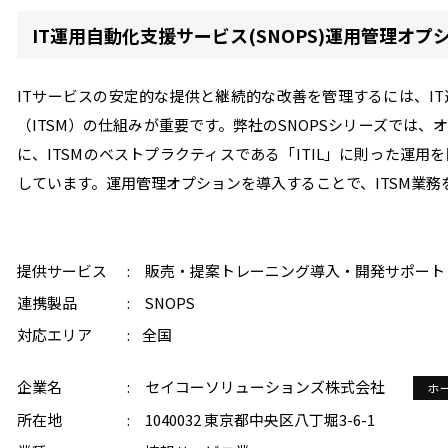
IT運用自動化支援サービス(SNOPS)運用管理オプ
ITサービスの安定的な提供と継続的な改善を管理するには、IT
（ITSM）の仕組みが重要です。弊社のSNOPSシリーズでは、オー
に、ITSMのベストプラクティスである「ITIL」に則った運
しています。運用管理オプションを導入することで、ITSM業
提供サービス
販売・提案
トレーニング
導入・開発
サポート
連携製品
SNOPS
対応エリア
全国
企業名
セイコーソリューションズ株式会社
ホ
所在地
1040032 東京都中央区八丁堀3-6-1