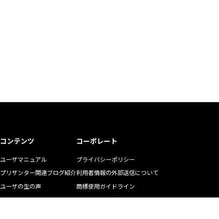
コンテンツ
コーポレート
ユーザマニュアル
プライバシーポリシー
プリザンター関連ブログ紹介
利用者情報の外部送信について
ユーザの生の声
商標使用ガイドライン
お悩み解決動画
マニュアル二次利用ガイドライン
YouTubeチャンネル
リクルート