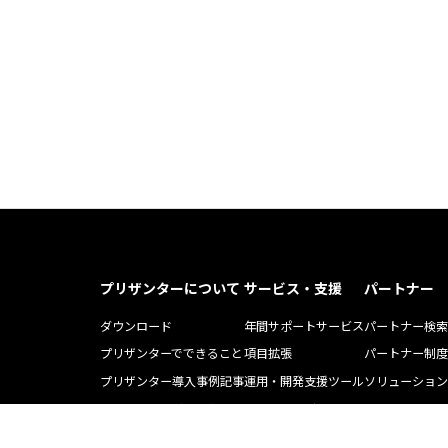
プリザンターについて
サービス・支援
パートナー
ダウンロード
年間サポートサービス
パートナー検索
プリザンターでできること
項目拡張
パートナー制度
プリザンター導入事例記事
運用・開発支援ツール
ソリューション
Pleasnater.net(SaaS)
トレーニング
よくある質問