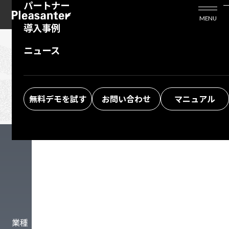
パートナー
活用シーン
Enterprise Edition
プリザンタービジネスを検討中の方
MENU
導入事例
プリザンターのはじめ方
技術支援サービス
支援してくれるパートナーを探す
ニュース
よくある質問
トレーニングサービス
ソリューションを探す
CASES-LIST
導入事例一覧
お悩み解決動画
無料デモを試す
お問い合わせ
マニュアル
あなたに最適な
事例を見つける
業種