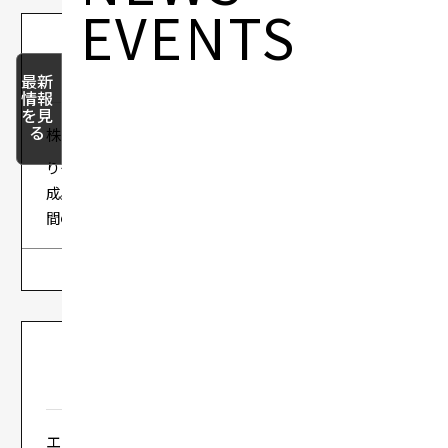
EVENTS
最新
情報
を見
る
株式会社りそな銀行 様【前編】
りそなグループがRPAで年間130万時間の業務削減を達
成。プリザンターとの連携が大きく貢献し、年間41万時
間の削減に寄与。
詳しく見る
エム・アイ・エス テクノロジー株式会社 様