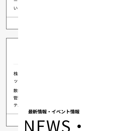
ーで実践。豊富な知識と高い技術力でプリザンターを使
いこなし顧客のDXを支援。
詳しく見る
株式会社ジェイアール西日本デイリーサービスネ
ット 様
散在していた店舗や設備のデータをプリザンターで一元
管理。高レベルのセキュリティ要件を満たした管理シス
テムの構築に成功。
最新情報・イベント情報
NEWS・
詳しく見る