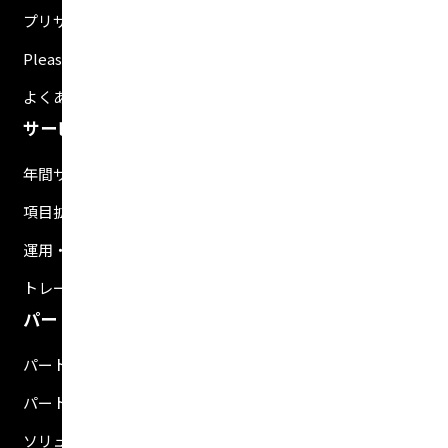
プリザンター導入事例記事
Pleasnater.net(SaaS)
よくある質問
サービス・支援
年間サポートサービス
項目拡張
運用・開発支援ツール
トレーニング
パートナー
パートナー検索
パートナー制度
ソリューション