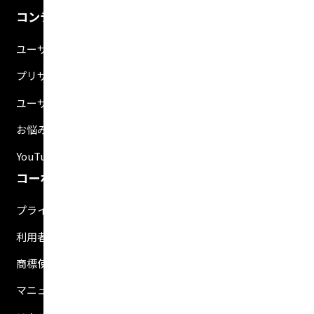
コンテンツ
ユーザマニュアル
プリザンター関連ブログ紹介
ユーザの生の声
お悩み解決動画
YouTubeチャンネル
コーポレート
プライバシーポリシー
利用者情報の外部送信について
商標使用ガイドライン
マニュアル二次利用ガイドライン