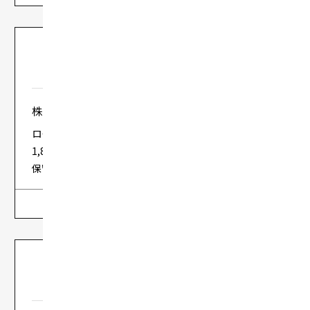
株式会社日立システムズフィールドサービス 様
ローコード開発ツールのプリザンター導入により半期で
1,800時間の工数を削減。サブスク方式のアプリ構築・
保守運用サービスにも注力。
詳しく見る