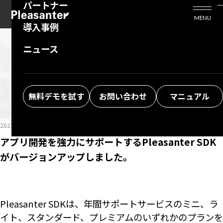
パートナー
活用シーン
Enterprise Edition
プリザンタービジネスを検討中の方
MENU
導入事例
プリザンターのはじめ方
技術支援サービス
支援してくれるパートナーを探す
ニュース
よくある質問
トレーニングサービス
ソリューションを探す
NEWS&BLOG
ニュース＆ブログ
お悩み解決動画
無料デモを試す
お問い合わせ
マニュアル
2022/02/16
ブログ
アプリ開発を強力にサポートするPleasanter SDK
がバージョンアップしました。
Pleasanter SDKは、年間サポートサービスのミニ、ラ
イト、スタンダード、プレミアムのいずれかのプランを