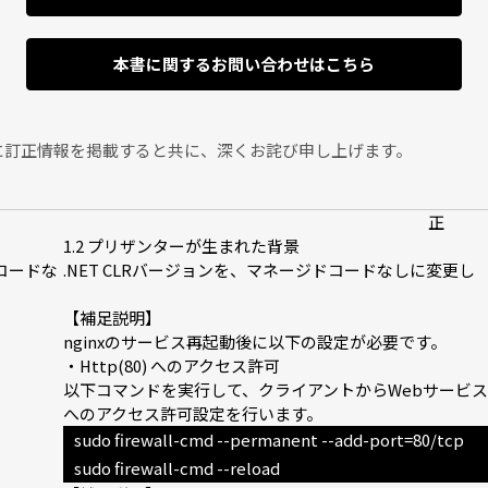
本書に関するお問い合わせはこちら
に訂正情報を掲載すると共に、深くお詫び申し上げます。
正
1.2 プリザンターが生まれた背景
ジコードな
.NET CLRバージョンを、マネージドコードなしに変更し
【補足説明】
nginxのサービス再起動後に以下の設定が必要です。
・Http(80) へのアクセス許可
以下コマンドを実行して、クライアントからWebサービスへアク
へのアクセス許可設定を行います。
sudo firewall-cmd --permanent --add-port=80/tcp
sudo firewall-cmd --reload