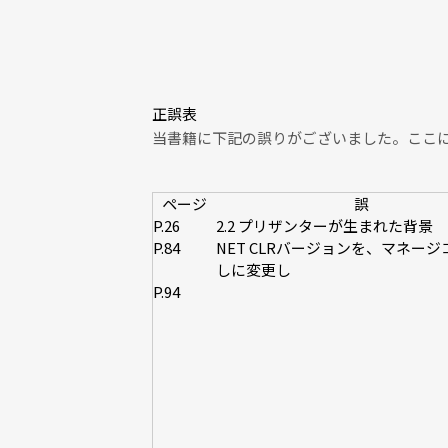
正誤表
当書籍に下記の誤りがございました。ここ
ページ
誤
P.26
2.2 プリザンターが生まれた背景
P.84
NET CLRバージョンを、マネー
しに変更し
P.94