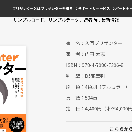
プリザンターとは
プリザンターを知る
サポート＆サービス
パートナ
サンプルコード、サンプルデータ、読者向け最新情報
書 名：入門プリザンター
著 者：内田 太志
ISBN：978-4-7980-7296-8
判 型：B5変型判
刷 色：4色刷（フルカラー）
頁 数：504頁
定 価：4,400円（本体4,000
こちらか