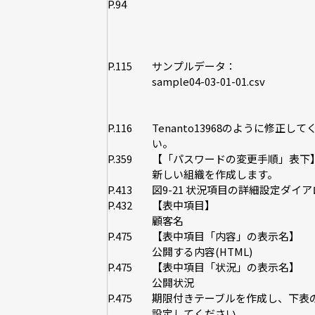
P.94
P.115
サンプルデータ：
sample04-03-01-01.csv
P.116
Tenanto13968のように修正して
い。
P.359
【「パスワードの変更手順」表下
新しい組織を作成します。
P.413
図9-21 状況項目の詳細設定ダイ
P.432
【表中項目】
顧客名
P.475
【表中項目「内容」の表示名】
公開する内容(HTML)
P.475
【表中項目「状況」の表示名】
公開状況
P.475
期限付きテーブルを作成し、下表
設定してください。