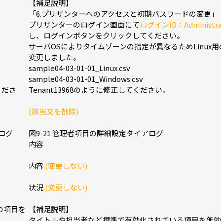
【補足説明】
「6.プリザンターへのアクセスと初期パスワードの変更」
プリザンターのログイン画面にて
ログインID：Administra
し、ログインボタンをクリックしてください。
サーバOSによりタイムゾーンの指定が異なるためLinu
変更しました。
sample04-03-01-01_Linux.csv
sample04-03-01-01_Windows.csv
くださ
Tenant13968のように修正してください。
】
(該当文を削除)
アログ
図9-21 管理者項目の詳細設定ダイアログ
内容
内容
(変更しない)
状況
(変更しない)
の項目を
【補足説明】
タイトルや担当者など標準で有効化されている項目を無効