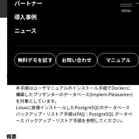
パートナー
活用シーン
Enterprise Edition
プリザンタービジネスを検討中の方
MENU
導入事例
プリザンターのはじめ方
技術支援サービス
支援してくれるパートナーを探す
2026/07/17
MANUAL
ニュース
FAQ：PostgreSQL データベース バックアッ
よくある質問
トレーニングサービス
ソリューションを探す
プ・リストア手順（Docker利用）
お悩み解決動画
無料デモを試す
お問い合わせ
マニュアル
前提条件
本手順はユーザマニュアルのインストール手順でDockerに
構築したプリザンターのデータベース(Implem.Pleasanter)
を対象としています。
Linuxに直接インストールしたPostgreSQLのデータベース
バックアップ・リストア手順は
FAQ：PostgreSQL データベ
ース バックアップ・リストア手順
を参照してください。
概要