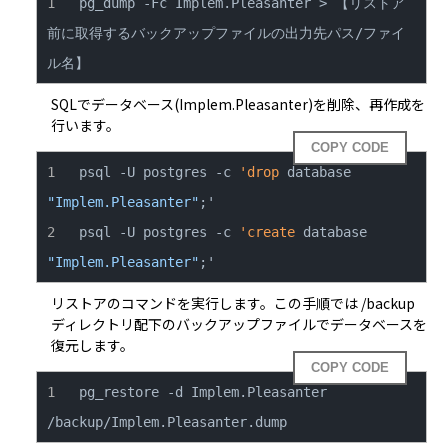
pg_dump -Fc Implem.Pleasanter > 【リストア
前に取得するバックアップファイルの出力先パス/ファイ
ル名】
SQLでデータベース(Implem.Pleasanter)を削除、再作成を
行います。
COPY CODE
psql -U postgres -c 
'drop
 database 
"Implem.Pleasanter"
psql -U postgres -c 
'create
 database 
"Implem.Pleasanter"
;'
リストアのコマンドを実行します。この手順では /backup
ディレクトリ配下のバックアップファイルでデータベースを
復元します。
COPY CODE
pg_restore -d Implem.Pleasanter 
/backup/Implem.Pleasanter.dump