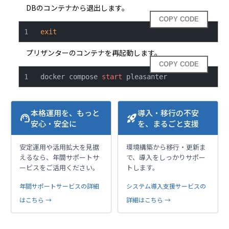
DBのコンテナから退出します。
COPY CODE
exit
プリザンターのコンテナを再起動します。
COPY CODE
docker compose 
start
 pleasanter
本格運用を、もっと
導入・移行の不安
support_agent
rocket_launch
安心・安全に
を、まるごと支援
安定運用や活用拡大を見据
環境構築から移行・更新ま
えるなら、年間サポートサ
で、導入をしっかりサポー
ービスをご活用ください。
トします。
年間サポートサービスの詳細
システム導入支援サービスの
はこちら →
詳細はこちら →