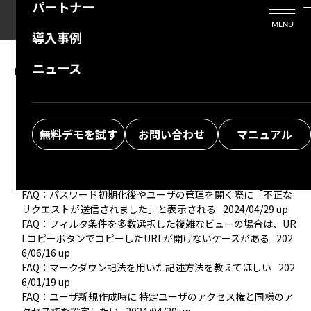
パートナー
活用シーン
Enterprise Edition
プリザンタービジネスを検討中の方
MENU
導入事例
プリザンターのはじめ方
技術支援サービス
支援してくれるパートナーを探す
ニュース
FAQ：その他画面の操作・設定
よくある質問
トレーニングサービス
ソリューションを探す
FAQ：URLやUNCパスを入力して外部にリンクしたい
2024/0
4/29 up
お悩み解決動画
FAQ：しばらく操作していないと初回アクセスに時間がかかる
無料デモを試す
お問い合わせ
マニュアル
2024/04/29 up
FAQ：テーブル名を変更したい
2024/04/29 up
FAQ：ナビゲーションメニューに「パスワード変更」メニュー
を表示したい
2024/07/01 up
FAQ：パスワード初期化後やユーザの管理を開く際に「不正な
リクエストが送信されました」と表示される
2024/04/29 up
FAQ：フィルタ条件を多数選択した複雑なビューの場合は、UR
LコピーボタンでコピーしたURLが開けないケースがある
202
6/06/16 up
FAQ：マークダウン記法を用いた記述方法を教えてほしい
202
6/01/19 up
FAQ：ユーザ新規作成時に 特定ユーザのアクセス権と同様のア
クセス権を設定したい
2024/04/29 up