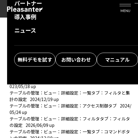
パートナー
活用シーン
Enterprise Edition
プリザンタービジネスを検討中の方
MENU
導入事例
プリザンターのはじめ方
技術支援サービス
支援してくれるパートナーを探す
ニュース
ビュー
よくある質問
トレーニングサービス
ソリューションを探す
テーブルの管理：ビュー
2024/05/24 up
テーブルの管理：ビュー：新規作成
2023/05/18 up
お悩み解決動画
テーブルの管理：ビュー：詳細設定：ソータタブ：ソートの状
無料デモを試す
お問い合わせ
マニュアル
態を保持
2026/06/09 up
テーブルの管理：ビュー：詳細設定：フィルタタブ：フィルタ
の状態を保持
2026/06/09 up
テーブルの管理：ビュー：詳細設定：一覧タブ：一覧の設定
2
023/05/18 up
テーブルの管理：ビュー：詳細設定：一覧タブ：フィルタと集
計の設定
2024/12/19 up
テーブルの管理：ビュー：詳細設定：アクセス制御タブ
2024/
05/24 up
テーブルの管理：ビュー：詳細設定：フィルタタブ：フィルタ
の設定
2026/06/09 up
テーブルの管理：ビュー：詳細設定：一覧タブ：コマンドボタ
ンの設定
2024/12/19 up