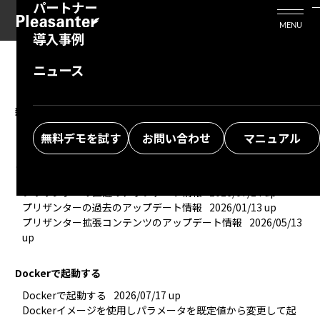
パートナー
活用シーン
Enterprise Edition
プリザンタービジネスを検討中の方
MENU
導入事例
プリザンターのはじめ方
技術支援サービス
支援してくれるパートナーを探す
ニュース
よくある質問
トレーニングサービス
ソリューションを探す
お悩み解決動画
新機能サマリ
■ 便利なオススメ機能のご紹介
2024/10/31 up
無料デモを試す
お問い合わせ
マニュアル
アップデート情報
プリザンターの直近のアップデート情報
2026/07/14 up
プリザンターの過去のアップデート情報
2026/01/13 up
プリザンター拡張コンテンツのアップデート情報
2026/05/13 
up
Dockerで起動する
Dockerで起動する
2026/07/17 up
Dockerイメージを使用しパラメータを既定値から変更して起