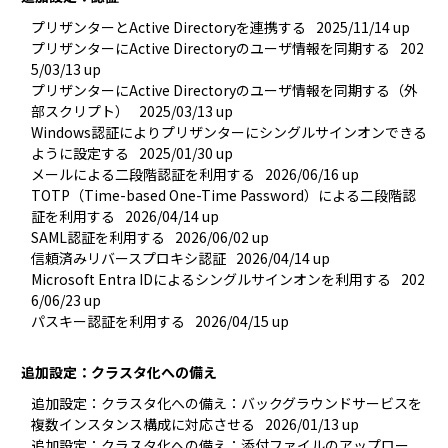
プリザンターとActive Directoryを連携する
2025/11/14 up
プリザンターにActive Directoryのユーザ情報を同期する
202
5/03/13 up
プリザンターにActive Directoryのユーザ情報を同期する（外
部スクリプト）
2025/03/13 up
Windows認証によりプリザンターにシングルサインオンできる
ように設定する
2025/01/30 up
メールによる二段階認証を利用する
2026/06/16 up
TOTP（Time-based One-Time Password）による二段階認
証を利用する
2026/04/14 up
SAML認証を利用する
2026/06/02 up
信頼済みリバースプロキシ認証
2026/04/14 up
Microsoft Entra IDによるシングルサインオンを利用する
202
6/06/23 up
パスキー認証を利用する
2026/04/15 up
追加設定：クラスタ化への備え
追加設定：クラスタ化への備え：バックグラウンドサービスを
複数インスタンス構成に対応させる
2026/01/13 up
追加設定：クラスタ化への備え：添付ファイルのアップロー