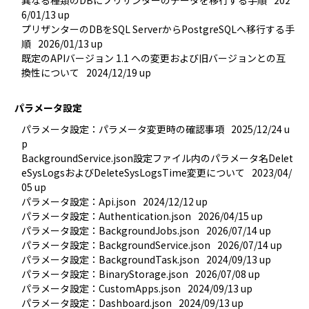
異なる種類のDBにプリザンターのデータを移行する手順
202
6/01/13 up
プリザンターのDBをSQL ServerからPostgreSQLへ移行する手
順
2026/01/13 up
既定のAPIバージョン 1.1 への変更および旧バージョンとの互
換性について
2024/12/19 up
パラメータ設定
パラメータ設定：パラメータ変更時の確認事項
2025/12/24 u
p
BackgroundService.json設定ファイル内のパラメータ名Delet
eSysLogsおよびDeleteSysLogsTime変更について
2023/04/
05 up
パラメータ設定：Api.json
2024/12/12 up
パラメータ設定：Authentication.json
2026/04/15 up
パラメータ設定：BackgroundJobs.json
2026/07/14 up
パラメータ設定：BackgroundService.json
2026/07/14 up
パラメータ設定：BackgroundTask.json
2024/09/13 up
パラメータ設定：BinaryStorage.json
2026/07/08 up
パラメータ設定：CustomApps.json
2024/09/13 up
パラメータ設定：Dashboard.json
2024/09/13 up