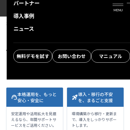
パートナー
活用シーン
Enterprise Edition
プリザンタービジネスを検討中の方
MENU
導入事例
プリザンターのはじめ方
技術支援サービス
支援してくれるパートナーを探す
2024/05/14
MANUAL
ニュース
FAQ：ロードバランサのバックエンドにプリザ
よくある質問
トレーニングサービス
ソリューションを探す
ンターを導入したサーバが複数台ある環境で添
お悩み解決動画
付ファイルを正常にアップロード、登録するこ
無料デモを試す
お問い合わせ
マニュアル
とができない
本格運用を、もっと
導入・移行の不安
support_agent
rocket_launch
安心・安全に
を、まるごと支援
安定運用や活用拡大を見据
環境構築から移行・更新ま
えるなら、年間サポートサ
で、導入をしっかりサポー
ービスをご活用ください。
トします。