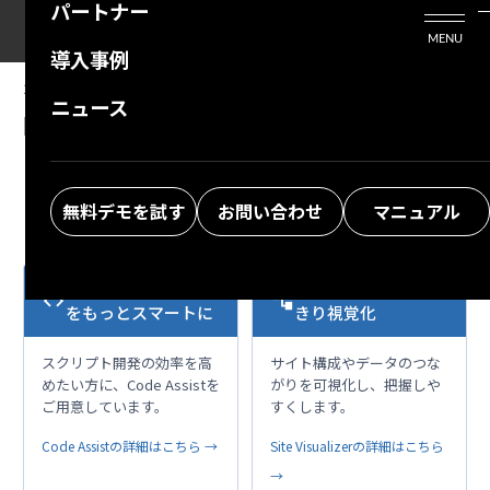
パートナー
活用シーン
Enterprise Edition
プリザンタービジネスを検討中の方
MENU
導入事例
プリザンターのはじめ方
技術支援サービス
支援してくれるパートナーを探す
2026/07/14
MANUAL
ニュース
開発者向け機能：API：テーブル操作：レコー
よくある質問
トレーニングサービス
ソリューションを探す
ド作成
お悩み解決動画
無料デモを試す
お問い合わせ
マニュアル
VS Codeで開発作業
複雑な構成も、すっ
code
account_tree
をもっとスマートに
きり視覚化
スクリプト開発の効率を高
サイト構成やデータのつな
めたい方に、Code Assistを
がりを可視化し、把握しや
ご用意しています。
すくします。
Code Assistの詳細はこちら →
Site Visualizerの詳細はこちら
→