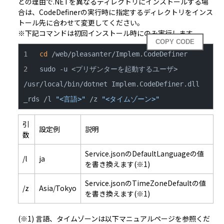
どの理由で.NETを異なるディレクトリにインストールする場
合は、CodeDefinerの実行時に指定するディレクトリをインス
トール先に合わせて変更してください。
※下記コマンドは初回インストール時にのみ実行します。
COPY CODE
cd
sudo -u <プリザンターを起動するユーザ> 
/usr/local/bin/dotnet Implem.CodeDefiner.dll 
_rds /l 
"<言語>"
 /z 
"<タイムゾーン>"
引
設定例
説明
数
Service.jsonのDefaultLanguageの値
/l
ja
を書き換えます(※1)
Service.jsonのTimeZoneDefaultの値
/z
Asia/Tokyo
を書き換えます(※1)
(※1) 言語、タイムゾーンは以下マニュアルページを参照くだ