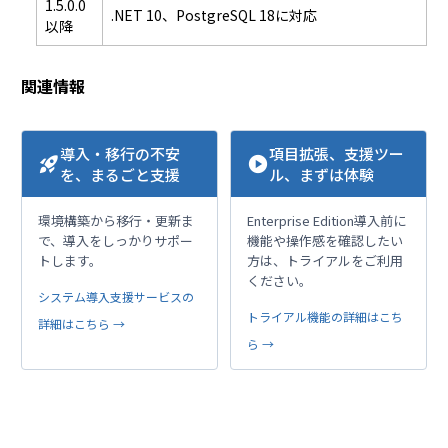
1.5.0.0
.NET 10、PostgreSQL 18に対応
以降
関連情報
導入・移行の不安
項目拡張、支援ツー
rocket_launch
play_circle
を、まるごと支援
ル、まずは体験
環境構築から移行・更新ま
Enterprise Edition導入前に
で、導入をしっかりサポー
機能や操作感を確認したい
トします。
方は、トライアルをご利用
ください。
システム導入支援サービスの
トライアル機能の詳細はこち
詳細はこちら →
ら →