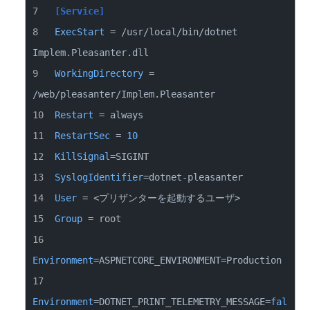
[Service]
ExecStart
 = /usr/local/bin/dotnet 
WorkingDirectory
 = 
Restart
RestartSec
 = 
10
KillSignal
SyslogIdentifier
User
Group
Environment
Environment
=DOTNET_PRINT_TELEMETRY_MESSAGE=
fal