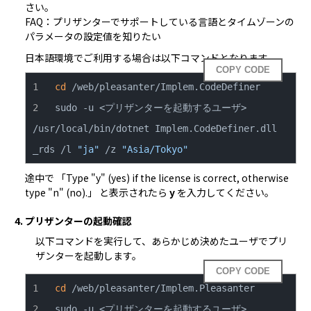
FAQ：プリザンターでサポートしている言語とタイムゾーンの
パラメータの設定値を知りたい
日本語環境でご利用する場合は以下コマンドとなります。
COPY CODE
cd
sudo -u <プリザンターを起動するユーザ> 
/usr/local/bin/dotnet Implem.CodeDefiner.dll 
_rds /l 
"ja"
 /z 
"Asia/Tokyo"
途中で 「Type "y" (yes) if the license is correct, otherwise 
type "n" (no).」 と表示されたら 
y
 を入力してください。
4. プリザンターの起動確認
以下コマンドを実行して、あらかじめ決めたユーザでプリ
ザンターを起動します。
COPY CODE
cd
sudo -u <プリザンターを起動するユーザ> 