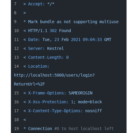
>
Accept:
*/*
>
*
Mark
bundle
as
not
supporting
multiuse
<
HTTP/1.1
302
Found
<
Date:
Tue,
23
Feb
2021 09:04:33 
GMT
<
Server:
Kestrel
<
Content-Length:
0
<
Location:
http://localhost:5000/users/login?
ReturnUrl=%2F
<
X-Frame-Options:
SAMEORIGIN
<
X-Xss-Protection:
1
;
mode=block
<
X-Content-Type-Options:
nosniff
<
*
Connection
#0 to host localhost left 