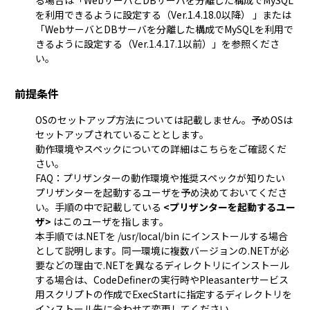
る場合は「
WebサーバとDBサーバを分離した構成でMySQL
を利用できるように設定する（Ver.1.4.18.0以降）
」または
「
WebサーバとDBサーバを分離した構成でMySQLを利用で
きるように設定する（Ver.1.4.17.1以前）
」を参照くださ
い。
前提条件
OSのセットアップ方法については記載しません。予めOSは
セットアップされていることとします。
動作環境やスペックについての詳細はこちらをご確認くだ
さい。
FAQ：プリザンターの動作環境や推奨スペックが知りたい
プリザンターを起動するユーザを予め決めておいてくださ
い。手順の中で記載している
<プリザンターを起動するユー
ザ>
はこのユーザを指します。
本手順では.NETを /usr/local/bin にインストールする場合
として説明します。同一環境に複数バージョンの.NETが必
要などの理由で.NETを異なるディレクトリにインストール
する場合は、CodeDefinerの実行時やPleasanterサービス
用スクリプトの作成でExecStartに指定するディレクトリを
インストール先に合わせて変更してください。