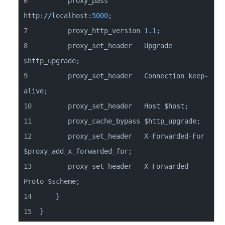
       proxy_pass         
http:
//l
ocalhost:
5000
       proxy_http_version 
1.1
       proxy_set_header   Upgrade 
       proxy_set_header   Connection keep-
       proxy_set_header   X-Forwarded-For 
       proxy_set_header   X-Forwarded-
}