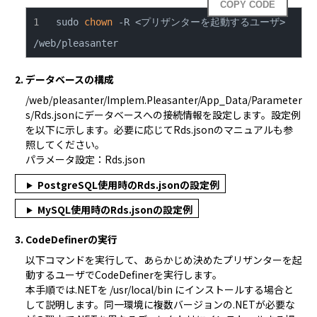
COPY CODE
sudo 
chown
 -R <プリザンターを起動するユーザ> 
/web/pleasanter
2. データベースの構成
/web/pleasanter/Implem.Pleasanter/App_Data/Parameter
s/Rds.jsonにデータベースへの接続情報を設定します。設定例
を以下に示します。必要に応じてRds.jsonのマニュアルも参
パラメータ設定：Rds.json
PostgreSQL使用時のRds.jsonの設定例
MySQL使用時のRds.jsonの設定例
3. CodeDefinerの実行
以下コマンドを実行して、あらかじめ決めたプリザンターを起
動するユーザでCodeDefinerを実行します。
本手順では.NETを /usr/local/bin にインストールする場合と
して説明します。同一環境に複数バージョンの.NETが必要な