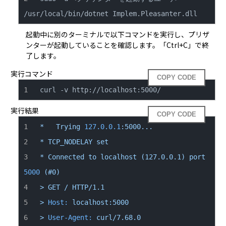
/usr/local/bin/dotnet Implem.Pleasanter.dll
起動中に別のターミナルで以下コマンドを実行し、プリザ
ンターが起動していることを確認します。「Ctrl+C」で終
了します。
実行コマンド
COPY CODE
curl -v http://localhost:5000/
実行結果
COPY CODE
*
Trying
127.0
.0
.1
:5000...
*
TCP_NODELAY
set
*
Connected
to
localhost
(127.0.0.1)
port
5000
(#0)
>
GET
/
HTTP/1.1
>
Host:
localhost:5000
>
User-Agent:
curl/7.68.0