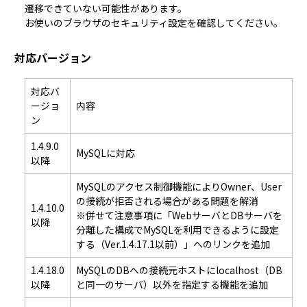
遷移できていない可能性があります。
お使いのブラウザのセキュリティ設定を確認してください。
対応バージョン
対応バ
ージョ
内容
ン
1.4.9.0
MySQLに対応
以降
MySQLのアクセス制御機能によりOwner、User
の接続が拒否される場合がある問題を解消
1.4.10.0
※併せて注意事項に「
WebサーバとDBサーバを
以降
分離した構成でMySQLを利用できるように設定
する（Ver.1.4.17.1以前）
」へのリンクを追加
1.4.18.0
MySQLのDBへの接続元ホストにlocalhost（DB
以降
と同一のサーバ）以外を指定する機能を追加