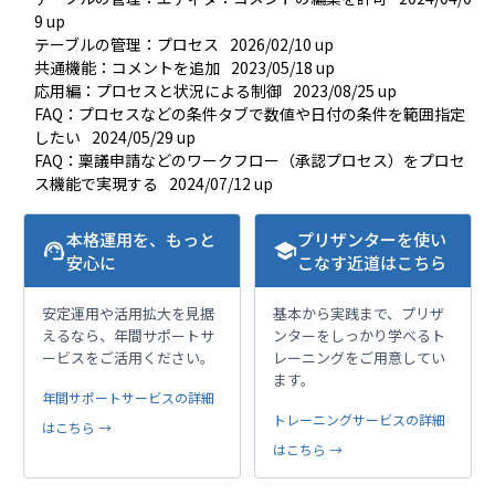
9 up
テーブルの管理：プロセス
2026/02/10 up
共通機能：コメントを追加
2023/05/18 up
応用編：プロセスと状況による制御
2023/08/25 up
FAQ：プロセスなどの条件タブで数値や日付の条件を範囲指定
したい
2024/05/29 up
FAQ：稟議申請などのワークフロー（承認プロセス）をプロセ
ス機能で実現する
2024/07/12 up
本格運用を、もっと
プリザンターを使い
support_agent
school
安心に
こなす近道はこちら
安定運用や活用拡大を見据
基本から実践まで、プリザ
えるなら、年間サポートサ
ンターをしっかり学べるト
ービスをご活用ください。
レーニングをご用意してい
ます。
年間サポートサービスの詳細
トレーニングサービスの詳細
はこちら →
はこちら →