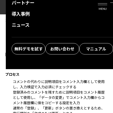
パートナー
活用シーン
Enterprise Edition
プリザンタービジネスを検討中の方
MENU
導入事例
プリザンターのはじめ方
技術支援サービス
支援してくれるパートナーを探す
2024/07/12
MANUAL
ニュース
FAQ：更新時に必ずコメントを入力させたい
よくある質問
トレーニングサービス
ソリューションを探す
お悩み解決動画
無料デモを試す
お問い合わせ
マニュアル
回答
プロセス
と
自動バージョンアップ
を組み合わせて使用します。
プロセス
コメント
の代わりに
説明項目
をコメント入力欄として使用
し、
入力検証
で
入力必須
にチェックする
登録済みのコメントを残すために
説明項目
をコメント履歴
として使用し、「データの変更」でコメント入力欄からコ
メント履歴欄に値をコピーする設定を入力
通常の「登録」、「更新」ボタンの置き換えとするため、